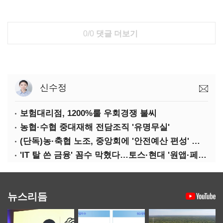
0/0
댓글 더보기
신수정
보험대리점, 1200%룰 우회경쟁 불씨
농협·수협 중대재해 전담조직 '유명무실'
(단독)농·축협 노조, 중앙회에 '안전예산 편성' 요구
'IT 탈 쓴 금융' 꼼수 막혔다…토스·현대 '원앱·페이' 전략 수정 불가피
뉴스리듬