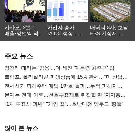
카카오, 2분기
가입자 증가
배터리 3사, 호남
매출·영업익 역대
·AIDC 성장…
ESS 시장서
최대…에이전트
SKT 2분기 성장
‘격돌’
AI 수익화 관건
본궤도
주요 뉴스
정청래 때리는 '김용'…더 세진 '대통령 최측근' 입
트럼프, 폴리실리콘 파생상품에 15% 관세…"미 산업
재건"
전세사기 피해주택 매입 1만호 돌파…누적 피해자
4만278명
문제는 전대 이후…선호투표제로 뒤집힐 땐 '지지층
불복'
"1차 투표서 과반" "게임 끝"…호남대전 앞두고 '충돌'
많이 본 뉴스