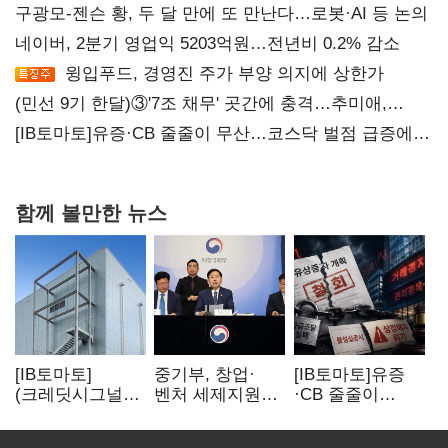
구광모-젠슨 황, 두 달 만에 또 만난다…로봇·AI 등 논의
네이버, 2분기 영업익 5203억원…전년비 0.2% 감소
윙입푸드, 경영진 주가 부양 의지에 상한가
(민선 9기 한달)③'7조 채무' 곳간에 충격…추미애,
20년만에 '비상재정' 선언 승부수
[IB토마토]유증·CB 줄줄이 무산…코스닥 벌점 급증에
상폐 압박
함께 볼만한 뉴스
[IB토마토]
중기부, 창업·
[IB토마토]유증
(크레딧시그널)
벤처 세제지원
·CB 줄줄이
네패스, AI
강화…제3자
무산…코스닥
수혜에도
사업승계
벌점 급증에 상폐