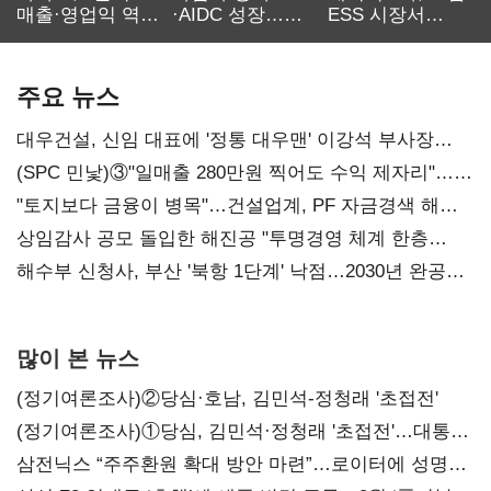
매출·영업익 역대
·AIDC 성장…
ESS 시장서
최대…에이전트
SKT 2분기 성장
‘격돌’
AI 수익화 관건
본궤도
주요 뉴스
대우건설, 신임 대표에 '정통 대우맨' 이강석 부사장
내정
(SPC 민낯)③"일매출 280만원 찍어도 수익 제자리"…
점주 울리는 '상시 할인'
"토지보다 금융이 병목"…건설업계, PF 자금경색 해소
목소리
상임감사 공모 돌입한 해진공 "투명경영 체계 한층
강화"
해수부 신청사, 부산 '북항 1단계' 낙점…2030년 완공
목표
많이 본 뉴스
(정기여론조사)②당심·호남, 김민석-정청래 '초접전'
(정기여론조사)①당심, 김민석·정청래 '초접전'…대통령
지지도 '50% 아래로'(종합)
삼전닉스 “주주환원 확대 방안 마련”…로이터에 성명