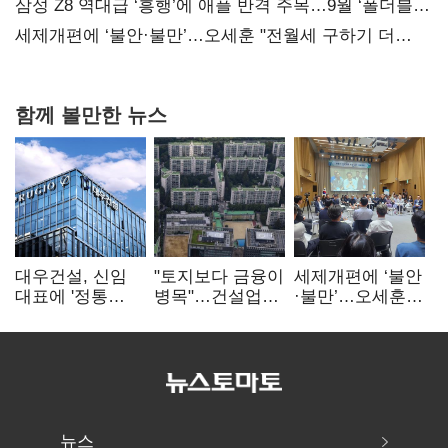
보내
삼성 Z8 역대급 ‘흥행’에 애플 반격 주목…9월 ‘폴더블
대전’
세제개편에 ‘불안·불만’…오세훈 "전월세 구하기 더
힘들어질 것"
함께 볼만한 뉴스
대우건설, 신임
"토지보다 금융이
세제개편에 ‘불안
대표에 '정통
병목"…건설업계,
·불만’…오세훈
대우맨' 이강석
PF 자금경색
"전월세 구하기
부사장 내정
해소 목소리
더 힘들어질 것"
뉴스