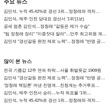
주요 뉴스
김민석, 누적 45.42%로 경선 1위…정청래와 격차
0.86%p(2보)
김민석, 제주·인천 당대표 경선서 '1위'(1보)
공세 멈춘 김민석…정청래 "갈등은 제가 수습"
"팀 정청래 정리" "이중잣대 말라"…민주 최고위원 계파
다툼 격화
김민석 "경선갈등 완전 제로 노력"…정청래 "반명 공세
사과부터"
많이 본 뉴스
전국 기름값 12주 연속 하락…서울 휘발윳값 1909원
김민석 "경선갈등 완전 제로 노력"…정청래 "반명 공세
사과부터"
'정청래 책임론' 꺼낸 친명계…친청계는 추가투표
때리기
김민석, 제주·인천서 승리…누적 득표율 '1위
탈환'(종합)
김민석, 누적 45.42%로 경선 1위…정청래와 격차
0.86%p(2보)