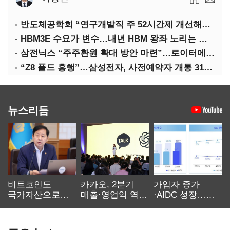
반도체공학회 “연구개발직 주 52시간제 개선해야”
HBM3E 수요가 변수…내년 HBM 왕좌 노리는 삼성
삼전닉스 “주주환원 확대 방안 마련”…로이터에 성명 보내
“Z8 폴드 흥행”…삼성전자, 사전예약자 개통 31일까지 연장
뉴스리듬
비트코인도
카카오, 2분기
가입자 증가
국가자산으로…'
매출·영업익 역대
·AIDC 성장…
보관·평가·처분'
최대…에이전트
SKT 2분기 성장
기준은 숙제
AI 수익화 관건
본궤도