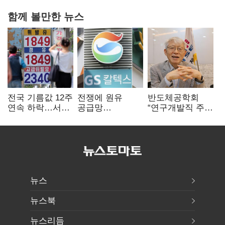
함께 볼만한 뉴스
전국 기름값 12주
전쟁에 원유
반도체공학회
연속 하락…서울
공급망
“연구개발직 주
휘발윳값 1909원
흔들리자…K-
52시간제
정유, 에너지안보
개선해야”
핵심으로 재부상
뉴스
뉴스북
뉴스리듬