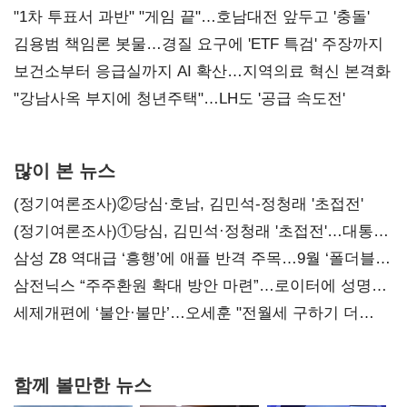
불복'
"1차 투표서 과반" "게임 끝"…호남대전 앞두고 '충돌'
김용범 책임론 봇물…경질 요구에 'ETF 특검' 주장까지
보건소부터 응급실까지 AI 확산…지역의료 혁신 본격화
"강남사옥 부지에 청년주택"…LH도 '공급 속도전'
많이 본 뉴스
(정기여론조사)②당심·호남, 김민석-정청래 '초접전'
(정기여론조사)①당심, 김민석·정청래 '초접전'…대통령
지지도 '50% 아래로'(종합)
삼성 Z8 역대급 ‘흥행’에 애플 반격 주목…9월 ‘폴더블
대전’
삼전닉스 “주주환원 확대 방안 마련”…로이터에 성명
보내
세제개편에 ‘불안·불만’…오세훈 "전월세 구하기 더
힘들어질 것"
함께 볼만한 뉴스