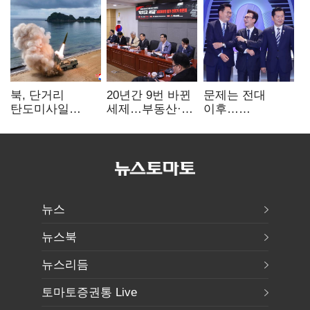
북, 단거리
20년간 9번 바뀐
문제는 전대
탄도미사일
세제…부동산·
이후…
발사…안보실
상속세만
선호투표제로
"즉각 중단 촉구"
건드렸다
뒤집힐 땐
'지지층 불복'
뉴스
뉴스북
뉴스리듬
토마토증권통 Live