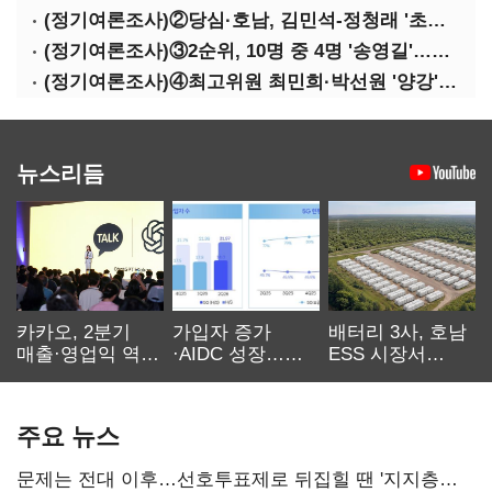
(정기여론조사)②당심·호남, 김민석-정청래 '초접전'
(정기여론조사)③2순위, 10명 중 4명 '송영길'…정청래 '한 자릿수'
(정기여론조사)④최고위원 최민희·박선원 '양강'…서미화·이성윤·임미애 뒤이어
뉴스리듬
카카오, 2분기
가입자 증가
배터리 3사, 호남
매출·영업익 역대
·AIDC 성장…
ESS 시장서
최대…에이전트
SKT 2분기 성장
‘격돌’
AI 수익화 관건
본궤도
주요 뉴스
문제는 전대 이후…선호투표제로 뒤집힐 땐 '지지층