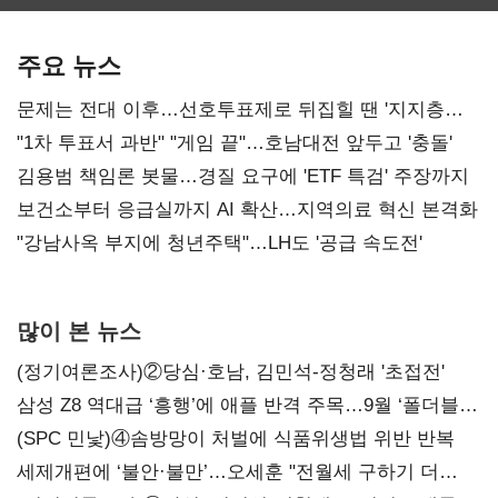
최대…에이전트
SKT 2분기 성장
‘격돌’
AI 수익화 관건
본궤도
주요 뉴스
문제는 전대 이후…선호투표제로 뒤집힐 땐 '지지층
불복'
"1차 투표서 과반" "게임 끝"…호남대전 앞두고 '충돌'
김용범 책임론 봇물…경질 요구에 'ETF 특검' 주장까지
보건소부터 응급실까지 AI 확산…지역의료 혁신 본격화
"강남사옥 부지에 청년주택"…LH도 '공급 속도전'
많이 본 뉴스
(정기여론조사)②당심·호남, 김민석-정청래 '초접전'
삼성 Z8 역대급 ‘흥행’에 애플 반격 주목…9월 ‘폴더블
대전’
(SPC 민낯)④솜방망이 처벌에 식품위생법 위반 반복
세제개편에 ‘불안·불만’…오세훈 "전월세 구하기 더