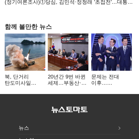
힘들어질 것"
(정기여론조사)①당심, 김민석·정청래 '초접전'…대통령
지지도 '50% 아래로'(종합)
함께 볼만한 뉴스
북, 단거리
20년간 9번 바뀐
문제는 전대
탄도미사일
세제…부동산·
이후…
발사…안보실
상속세만
선호투표제로
"즉각 중단 촉구"
건드렸다
뒤집힐 땐
'지지층 불복'
뉴스