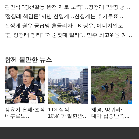
김민석 "경선갈등 완전 제로 노력"…정청래 "반명 공세
사과부터"
'정청래 책임론' 꺼낸 친명계…친청계는 추가투표
때리기
전쟁에 원유 공급망 흔들리자…K-정유, 에너지안보
핵심으로 재부상
"팀 정청래 정리" "이중잣대 말라"…민주 최고위원 계파
다툼 격화
함께 볼만한 뉴스
장윤기 은폐·조작
'FDI 실적
해경, 양귀비·
이후로도
10%'·'개발현안
대마 집중단속…
정보유출·
산적'…
4개월 동안
내부비위…경찰
인천경제청장
249명 검거
신뢰는 어디에
구원투수 찾기