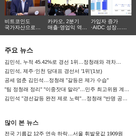
비트코인도
카카오, 2분기
가입자 증가
국가자산으로…'
매출·영업익 역대
·AIDC 성장…
보관·평가·처분'
최대…에이전트
SKT 2분기 성장
기준은 숙제
AI 수익화 관건
본궤도
주요 뉴스
김민석, 누적 45.42%로 경선 1위…정청래와 격차
0.86%p(2보)
김민석, 제주·인천 당대표 경선서 '1위'(1보)
공세 멈춘 김민석…정청래 "갈등은 제가 수습"
"팀 정청래 정리" "이중잣대 말라"…민주 최고위원 계파
다툼 격화
김민석 "경선갈등 완전 제로 노력"…정청래 "반명 공세
사과부터"
많이 본 뉴스
전국 기름값 12주 연속 하락…서울 휘발윳값 1909원