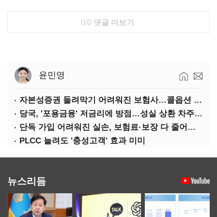
0/0
댓글 더보기
윤민영
자본성증권 돌려막기 어려워진 보험사…콜옵션 부담 급증
당국, '포용금융' 저금리에 방점…성실 상환 차주는 '역차별'
단독 가입 어려워진 실손, 보험료·보장 다 줄어든 5세대는?
PLCC 늘려도 '충성고객' 효과 미미
뉴스리듬