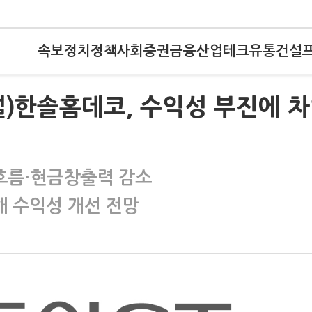
속보
정치
정책
사회
증권
금융
산업
테크
유통
건설
널)한솔홈데코, 수익성 부진에 
흐름·현금창출력 감소
 수익성 개선 전망