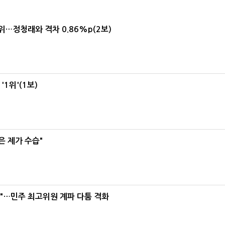
1위…정청래와 격차 0.86%p(2보)
1위'(1보)
은 제가 수습"
라"…민주 최고위원 계파 다툼 격화