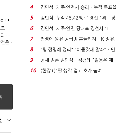
는 추가투표 때리기...
4
김민석, 제주·인천서 승리…누적 득표율
'1위 탈환'(종합)...
5
김민석, 누적 45.42%로 경선 1위…정
[IB토마토](합정역 7번출구)방시혁, 1900억 이득 논란…하이브 상장 진실은?
청래와 격차 0.86%p(...
[IB토마토]유티아이, 지속되는 자금 조달 '굴레'…부채 리스크 고조
6
김민석, 제주·인천 당대표 경선서 '1
[IB토마토]방시혁 하이브 의장 '측근 펀드' 의혹…실상은 해외 투자 무산
위'(1보)...
7
전쟁에 원유 공급망 흔들리자…K-정유,
[IB토마토](IT노사전운)③네이버, 노란봉투법 1호 되나…관건은 '진짜 주인'
에너지안보 핵심...
8
"팀 정청래 정리" "이중잣대 말라"…민
주 최고위원 계파 다...
9
공세 멈춘 김민석…정청래 "갈등은 제
가 수습"
10
(현장+)"팔 생각 접고 호가 높여
요"…'덜 똘똘한 한 채' 20...
순