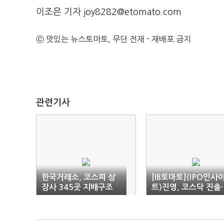
이조은 기자 joy8282@etomato.com
ⓒ 맛있는 뉴스토마토, 무단 전재 - 재배포 금지
관련기사
한국거래소, 코스피 상
[IB토마토](IPO인사
장사 345곳 지배구조
트)진영, 코스닥 진출
보고서 의무공시 완료
인테리어 시트 사업 
속화