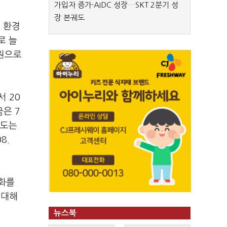
가입자 증가·AIDC 성장…SKT 2분기 성
장 본궤도
면 환경
로 늘
억원으로
서 20
금은 7
존도는
8.
율화를
 대해
뉴스북