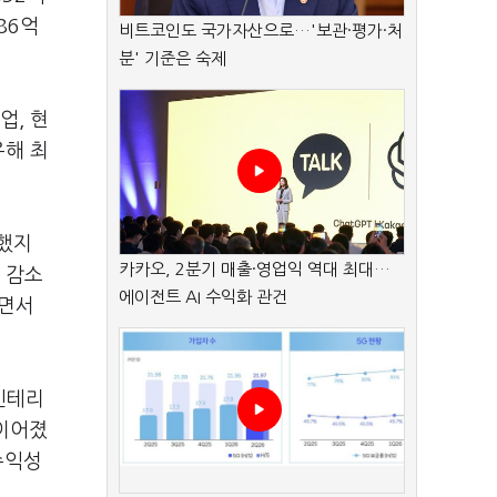
86억
비트코인도 국가자산으로…'보관·평가·처
분' 기준은 숙제
업, 현
유해 최
달했지
카카오, 2분기 매출·영업익 역대 최대…
량 감소
에이전트 AI 수익화 관건
내면서
인테리
 이어졌
수익성