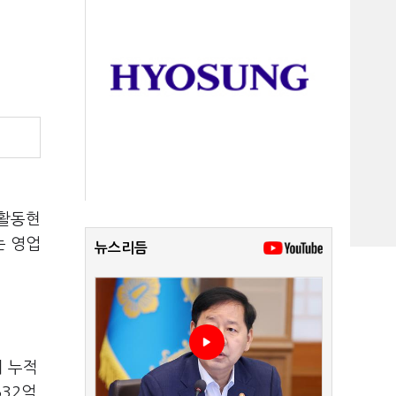
업활동현
는 영업
뉴스리듬
기 누적
532억