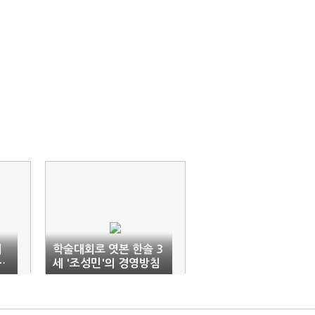
이
학술대회로 엿본 한솔 3
…
세 '조성민'의 경영방침
가