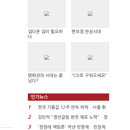
집다운 집이 필요하
편의점 전성시대
다
영화관의 시대는 끝
"CD로 구워오세요"
났다?
인기뉴스
1
전국 기름값 12주 연속 하락…서울 휘
발윳값 1909원...
2
김민석 "경선갈등 완전 제로 노력"…정
청래 "반명 공세 사...
3
'정청래 책임론' 꺼낸 친명계…친청계