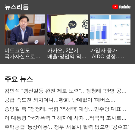
뉴스리듬
비트코인도
카카오, 2분기
가입자 증가
국가자산으로…'
매출·영업익 역대
·AIDC 성장…
보관·평가·처분'
최대…에이전트
SKT 2분기 성장
기준은 숙제
AI 수익화 관건
본궤도
주요 뉴스
김민석 "경선갈등 완전 제로 노력"…정청래 "반명 공세
사과부터"
공급 속도전 외치더니…황희, 난데없이 '폐버스
리모델링' 제안
송영길 측 "정청래, 국힘 '역선택' 대상…민주당 대표로
총선 지휘 못해"
이 대통령 "국가폭력 피해자에 사과…적극적 조사로
진실 밝혀야"
주택공급 '동상이몽'…정부·서울시 협력 없으면 '공수표'