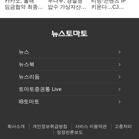
카카오, 올해
두나무, 경찰청
티빙·콘텐츠 IP
임금협약 최종
압수 가상자산
키운다…CJ
타결…연봉 6.3%
보관 맡는다…
ENM, 하반기
인상·격려금
커스터디 사업
글로벌 확장 가속
300만원
최종 낙찰
뉴스
뉴스북
뉴스리듬
토마토증권통 Live
IB토마토
회사소개
개인정보취급방침
서비스 이용약관
고충처리
정정반론보도