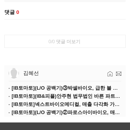
댓글
0
0/0
댓글 더보기
김혜선
[IB토마토](L/O 공백기)③박셀바이오, 급한 불 껐지만…본업 성과 '감감무소식'
[IB토마토](IB&피플)안주현 법무법인 바른 파트너 변호사
[IB토마토]넥스트바이오메디컬, 매출 다각화 가속…IPO 보람 '쑥쑥'
[IB토마토](L/O 공백기)②파로스아이바이오, 매출 0원 '불명예'…목표 안갯속