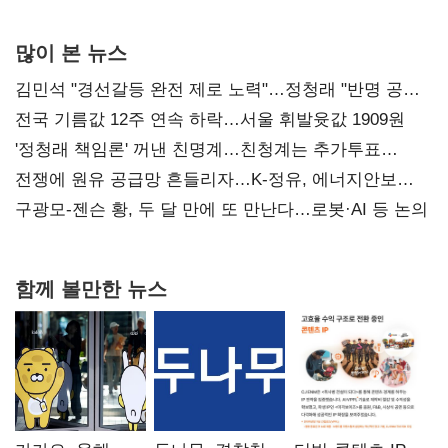
많이 본 뉴스
김민석 "경선갈등 완전 제로 노력"…정청래 "반명 공세
사과부터"
전국 기름값 12주 연속 하락…서울 휘발윳값 1909원
'정청래 책임론' 꺼낸 친명계…친청계는 추가투표
때리기
전쟁에 원유 공급망 흔들리자…K-정유, 에너지안보
핵심으로 재부상
구광모-젠슨 황, 두 달 만에 또 만난다…로봇·AI 등 논의
함께 볼만한 뉴스