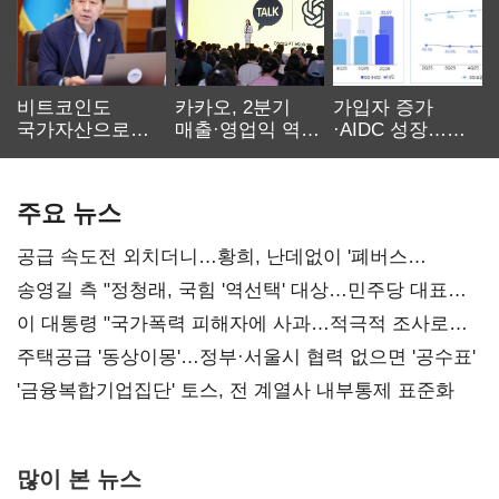
비트코인도
카카오, 2분기
가입자 증가
국가자산으로…'
매출·영업익 역대
·AIDC 성장…
보관·평가·처분'
최대…에이전트
SKT 2분기 성장
기준은 숙제
AI 수익화 관건
본궤도
주요 뉴스
공급 속도전 외치더니…황희, 난데없이 '폐버스
리모델링' 제안
송영길 측 "정청래, 국힘 '역선택' 대상…민주당 대표로
총선 지휘 못해"
이 대통령 "국가폭력 피해자에 사과…적극적 조사로
진실 밝혀야"
주택공급 '동상이몽'…정부·서울시 협력 없으면 '공수표'
'금융복합기업집단' 토스, 전 계열사 내부통제 표준화
많이 본 뉴스