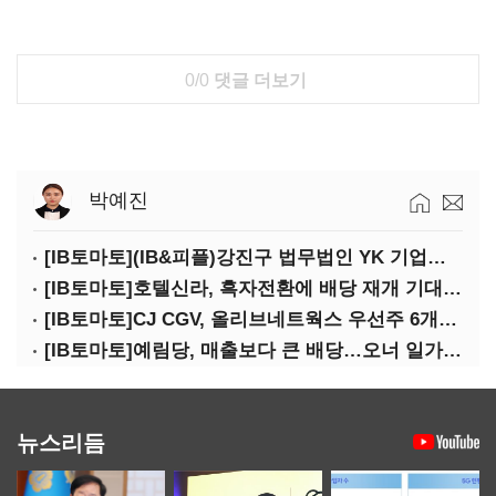
0/0
댓글 더보기
박예진
[IB토마토](IB&피플)강진구 법무법인 YK 기업거버넌스센터 센터장
[IB토마토]호텔신라, 흑자전환에 배당 재개 기대감…삼성생명도 웃을까
[IB토마토]CJ CGV, 올리브네트웍스 우선주 6개월 만에 상환…왜?
[IB토마토]예림당, 매출보다 큰 배당…오너 일가에 절반 간다
뉴스리듬