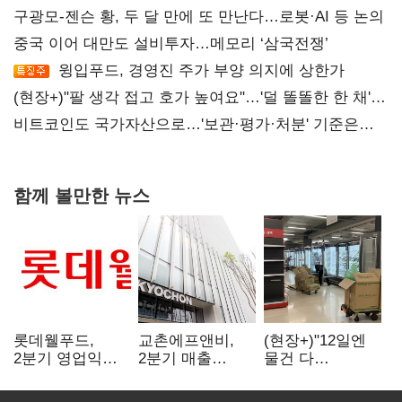
구광모-젠슨 황, 두 달 만에 또 만난다…로봇·AI 등 논의
중국 이어 대만도 설비투자…메모리 ‘삼국전쟁’
윙입푸드, 경영진 주가 부양 의지에 상한가
(현장+)"팔 생각 접고 호가 높여요"…'덜 똘똘한 한 채'
20억 키맞추기
비트코인도 국가자산으로…'보관·평가·처분' 기준은
숙제
함께 볼만한 뉴스
롯데웰푸드,
교촌에프앤비,
(현장+)"12일엔
2분기 영업익
2분기 매출
물건 다
89%↑…해외
1323억원…
들어와요"…빈
사업이 실적 견인
전년보다 4.9%↑
매대 채우며 문