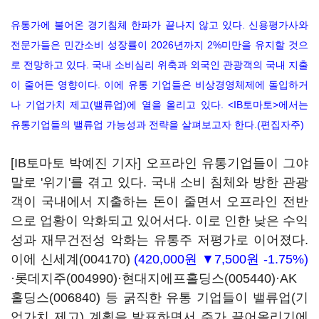
유통가에 불어온 경기침체 한파가 끝나지 않고 있다. 신용평가사와
전문가들은 민간소비 성장률이
2026년까지
2%미만을 유지할 것으
로 전망하고 있다. 국내 소비심리 위축과 외국인 관광객의 국내 지출
이 줄어든 영향이다. 이에 유통 기업들은 비상경영체제에 돌입하거
나 기업가치 제고(밸류업)에 열을 올리고 있다. <IB토마토>에서는
유통기업들의 밸류업 가능성과 전략을 살펴보고자 한다.(편집자주)
[IB토마토 박예진 기자] 오프라인 유통기업들이 그야
말로 '위기'를 겪고 있다. 국내 소비 침체와 방한 관광
객이 국내에서 지출하는 돈이 줄면서 오프라인 전반
으로 업황이 악화되고 있어서다. 이로 인한 낮은 수익
성과 재무건전성 악화는 유통주 저평가로 이어졌다.
이에
신세계(004170)
(420,000원 ▼7,500원 -1.75%)
·
롯데지주(004990)
·
현대지에프홀딩스(005440)
·
AK
홀딩스(006840)
등 굵직한 유통 기업들이 밸류업(기
업가치 제고) 계획을 발표하면서 주가 끌어올리기에