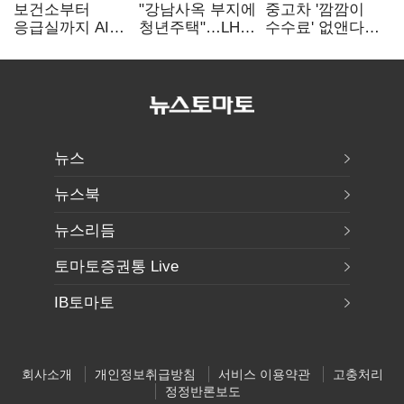
보건소부터
"강남사옥 부지에
중고차 '깜깜이
응급실까지 AI
청년주택"…LH도
수수료' 없앤다…
확산…지역의료
'공급 속도전'
7일 내 중대하자
혁신 본격화
생기면 환불
뉴스
뉴스북
뉴스리듬
토마토증권통 Live
IB토마토
회사소개
개인정보취급방침
서비스 이용약관
고충처리
정정반론보도