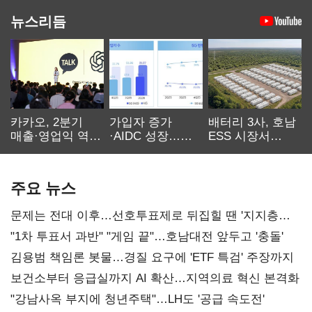
뉴스리듬
카카오, 2분기
가입자 증가
배터리 3사, 호남
매출·영업익 역대
·AIDC 성장…
ESS 시장서
최대…에이전트
SKT 2분기 성장
‘격돌’
AI 수익화 관건
본궤도
주요 뉴스
문제는 전대 이후…선호투표제로 뒤집힐 땐 '지지층
불복'
"1차 투표서 과반" "게임 끝"…호남대전 앞두고 '충돌'
김용범 책임론 봇물…경질 요구에 'ETF 특검' 주장까지
보건소부터 응급실까지 AI 확산…지역의료 혁신 본격화
"강남사옥 부지에 청년주택"…LH도 '공급 속도전'