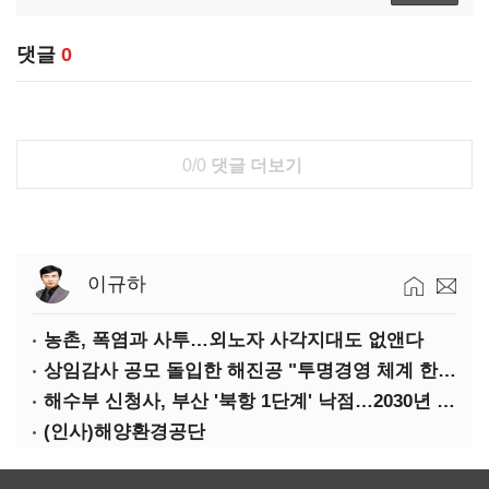
댓글
0
0/0
댓글 더보기
이규하
농촌, 폭염과 사투…외노자 사각지대도 없앤다
상임감사 공모 돌입한 해진공 "투명경영 체계 한층 강화"
해수부 신청사, 부산 '북항 1단계' 낙점…2030년 완공 목표
(인사)해양환경공단