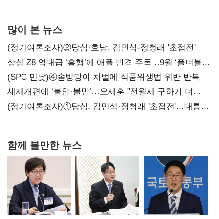
많이 본 뉴스
(정기여론조사)②당심·호남, 김민석-정청래 '초접전'
삼성 Z8 역대급 ‘흥행’에 애플 반격 주목…9월 ‘폴더블
대전’
(SPC 민낯)④솜방망이 처벌에 식품위생법 위반 반복
세제개편에 ‘불안·불만’…오세훈 "전월세 구하기 더
힘들어질 것"
(정기여론조사)①당심, 김민석·정청래 '초접전'…대통령
지지도 '50% 아래로'(종합)
함께 볼만한 뉴스