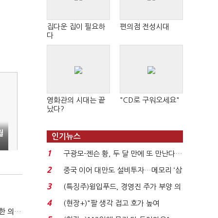
집다운 집이 필요하
편의점 전성시대
다
영화관의 시대는 끝
"CD로 구워오세요"
났다?
월
인기뉴스
1
구광모-젠슨 황, 두 달 만에 또 만난다…
로봇·AI 등 논...
2
중국 이어 대만도 설비투자…메모리 ‘삼
국전쟁’
3
(특징주)윙입푸드, 경영진 주가 부양 의
지에 상한가...
4
(현장+)"팔 생각 접고 호가 높여
국방부, 역대 참모총장 사관학교 통합 재검토 요구에 "다양한 의견 수렴해 합리적 시스템 만들 것"
요"…'덜 똘똘한 한 채' 20...