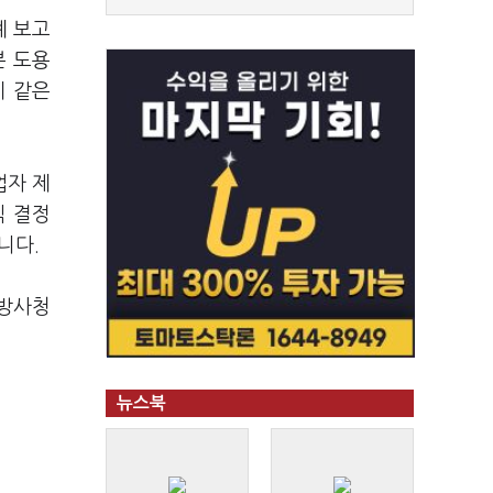
계 보고
본 도용
이 같은
업자 제
식 결정
니다.
 방사청
뉴스북