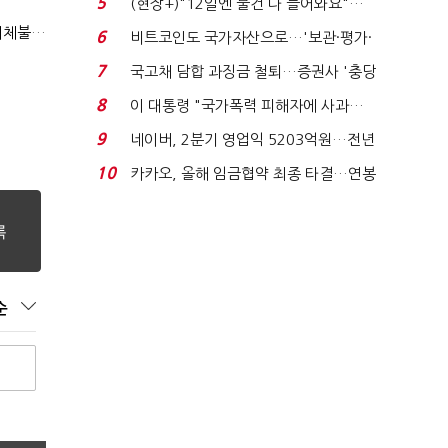
5
(현장+)"12일엔 물건 다 들어와요"…
빈 매대 채우며 문 연 ...
"첨단전력 획득제도 패러다임 전환…상생 생태계 조성해 대체불가 K-방산 도약"
6
비트코인도 국가자산으로…'보관·평가·
처분' 기준은 ...
7
국고채 담합 과징금 철퇴…증권사 '충당
금 폭탄' 우려...
8
이 대통령 "국가폭력 피해자에 사과…
적극적 조사로 진...
9
네이버, 2분기 영업익 5203억원…전년
비 0.2% 감소...
10
카카오, 올해 임금협약 최종 타결…연봉
6.3% 인상·격려...
순