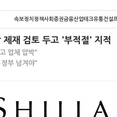
속보
정치
정책
사회
증권
금융
산업
테크
유통
건설
 제재 검토 두고 '부적절' 지적
고 업체 압박"
 정부 넘겨야"