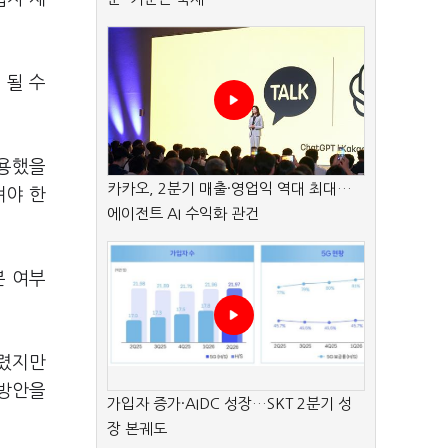
 될 수
작용했을
카카오, 2분기 매출·영업익 역대 최대…
겨야 한
에이전트 AI 수익화 관건
분 여부
드렸지만
 방안을
가입자 증가·AIDC 성장…SKT 2분기 성
장 본궤도