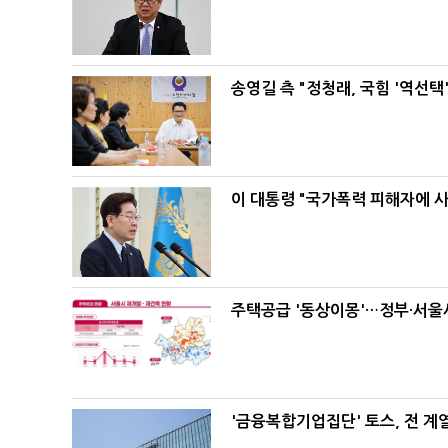
송영길 측 "정청래, 국힘 '역선
이 대통령 "국가폭력 피해자에 
주택공급 '동상이몽'…정부·서울시
'금융복합기업집단' 토스, 전 