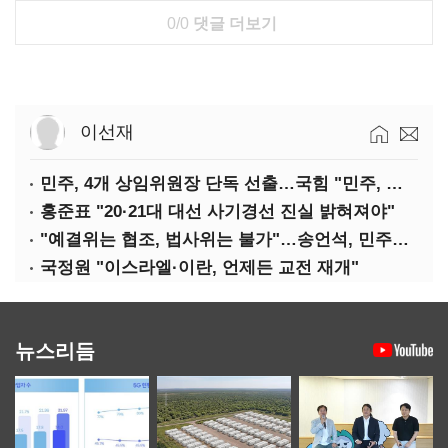
0/0
댓글 더보기
이선재
민주, 4개 상임위원장 단독 선출…국힘 "민주, 협치 무너뜨려"
홍준표 "20·21대 대선 사기경선 진실 밝혀져야"
"예결위는 협조, 법사위는 불가"…송언석, 민주당 압박
국정원 "이스라엘·이란, 언제든 교전 재개"
뉴스리듬