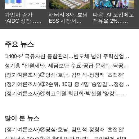
가입자 증가
배터리 3사, 호남
다음, AI 도입에도
·AIDC 성장…
ESS 시장서
점유율 2%…
SKT 2분기 성장
‘격돌’
에이전트
본궤도
차별화가 관건
주요 뉴스
'1400조' 국유자산 통합관리…반도체 넘어 주력산업
구조혁신
성기홍 "전월세난, 세금보단 수요·공급 문제"…닥공
시사
(정기여론조사)②당심·호남, 김민석-정청래 '초접전'
(정기여론조사)③2순위, 10명 중 4명 '송영길'…정청래
'한 자릿수'
(정기여론조사)④최고위원 최민희·박선원 '양강'…
서미화·이성윤·임미애 뒤이어
많이 본 뉴스
(정기여론조사)②당심·호남, 김민석-정청래 '초접전'
삼전닉스 “주주환원 확대 방안 마련”…로이터에 성명