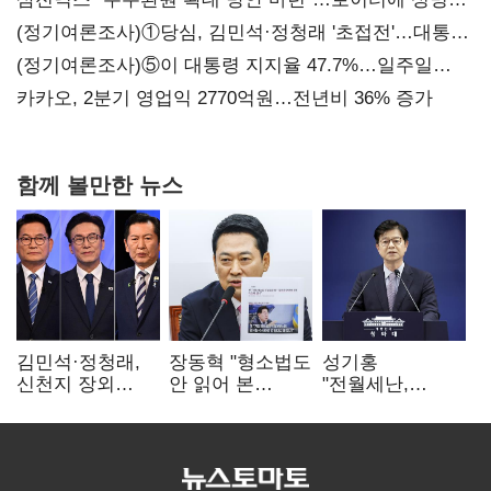
보내
(정기여론조사)①당심, 김민석·정청래 '초접전'…대통령
지지도 '50% 아래로'(종합)
(정기여론조사)⑤이 대통령 지지율 47.7%…일주일
만에 다시 40%대
카카오, 2분기 영업익 2770억원…전년비 36% 증가
함께 볼만한 뉴스
김민석·정청래,
장동혁 "형소법도
성기홍
신천지 장외
안 읽어 본
"전월세난,
설전…송영길
대통령…빛의
세금보단 수요·
"호남 계몽 규탄"
속도로 무너질
공급 문제"…닥공
것"
시사