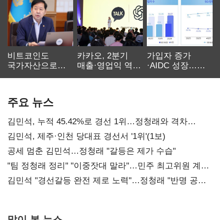
비트코인도
카카오, 2분기
가입자 증가
국가자산으로…'
매출·영업익 역대
·AIDC 성장…
보관·평가·처분'
최대…에이전트
SKT 2분기 성장
기준은 숙제
AI 수익화 관건
본궤도
주요 뉴스
김민석, 누적 45.42%로 경선 1위…정청래와 격차
0.86%p(2보)
김민석, 제주·인천 당대표 경선서 '1위'(1보)
공세 멈춘 김민석…정청래 "갈등은 제가 수습"
"팀 정청래 정리" "이중잣대 말라"…민주 최고위원 계파
다툼 격화
김민석 "경선갈등 완전 제로 노력"…정청래 "반명 공세
사과부터"
많이 본 뉴스