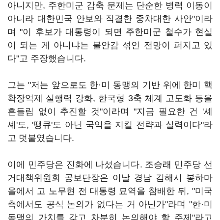
아니지만, 주한미군 감축 문제는 단순한 병력 이동이
아니라 대한민국 안보와 직결한 중차대한 사안"이라
며 "이 후보가 대통령이 되면 주한미군 철수가 현실
이 되는 게 아니냐는 불안감 섞인 전망이 퍼지고 있
다"고 주장했습니다.
그는 "저는 앞으로도 한·미 동맹의 기반 위에 한미 핵
확장억제 실행력 강화, 한국형 3축 체계 고도화 등을
흔들림 없이 추진할 것"이라며 "지금 필요한 건 '셰
셰'도, '땡큐'도 아닌 국익을 지킬 전략과 실력이다"라
고 덧붙였습니다.
이에 민주당은 진화에 나섰습니다. 조승래 민주당 선
거대책위원회 공보단장은 이날 경남 김해시 봉하마
을에서 고 노무현 전 대통령 묘역을 참배한 뒤, "미국
측에서도 공식 논의가 없다는 거 아닌가"라며 "한·미
동맹의 가치를 갖고 차분히 논의해야 할 주제"라고