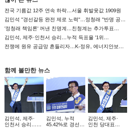
전국 기름값 12주 연속 하락…서울 휘발윳값 1909원
김민석 "경선갈등 완전 제로 노력"…정청래 "반명 공세
사과부터"
'정청래 책임론' 꺼낸 친명계…친청계는 추가투표
때리기
김민석, 제주·인천서 승리…누적 득표율 '1위
탈환'(종합)
전쟁에 원유 공급망 흔들리자…K-정유, 에너지안보
핵심으로 재부상
함께 볼만한 뉴스
김민석, 제주·
김민석, 누적
김민석, 제주·
인천서 승리…
45.42%로 경선
인천 당대표
누적 득표율 '1위
1위…정청래와
경선서 '1위'(1보)