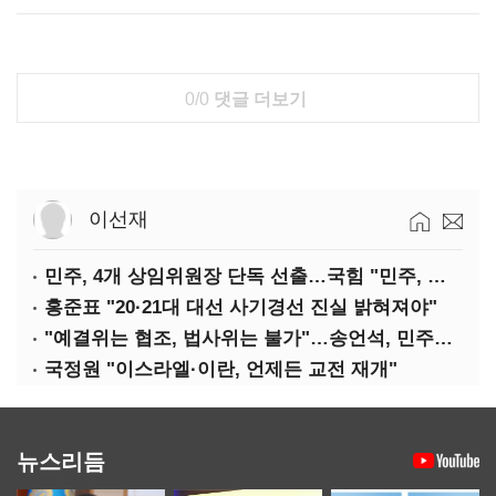
0/0
댓글 더보기
이선재
민주, 4개 상임위원장 단독 선출…국힘 "민주, 협치 무너뜨려"
홍준표 "20·21대 대선 사기경선 진실 밝혀져야"
"예결위는 협조, 법사위는 불가"…송언석, 민주당 압박
국정원 "이스라엘·이란, 언제든 교전 재개"
뉴스리듬