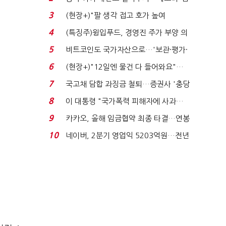
국전쟁’
3
(현장+)"팔 생각 접고 호가 높여
요"…'덜 똘똘한 한 채' 20...
4
(특징주)윙입푸드, 경영진 주가 부양 의
지에 상한가...
5
비트코인도 국가자산으로…'보관·평가·
처분' 기준은 ...
6
(현장+)"12일엔 물건 다 들어와요"…
빈 매대 채우며 문 연 ...
7
국고채 담합 과징금 철퇴…증권사 '충당
금 폭탄' 우려...
8
이 대통령 "국가폭력 피해자에 사과…
적극적 조사로 진...
9
카카오, 올해 임금협약 최종 타결…연봉
6.3% 인상·격려...
10
네이버, 2분기 영업익 5203억원…전년
비 0.2% 감소...