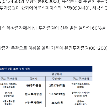
012450)
와
부광약품(003000)
유상증자를 주관해 주관실
 한국투자증권이 한화에어로스페이스와
스맥(099440)
,
라닉스(
스 유상증자에서 NH투자증권이 신주 발행 물량의 60%를
상증자 주관으로 이름을 올린 가운데
유진투자증권(001200