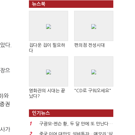
뉴스북
았다.
집다운 집이 필요하
편의점 전성시대
다
상장으
영화관의 시대는 끝
"CD로 구워오세요"
)
와
났다?
증권
인기뉴스
1
구광모-젠슨 황, 두 달 만에 또 만난다…
열사가
로봇·AI 등 논...
2
중국 이어 대만도 설비투자…메모리 ‘삼