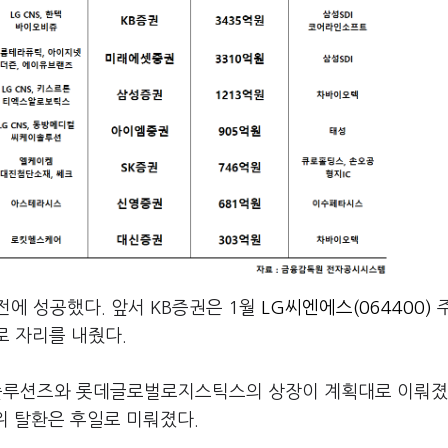
전에 성공했다. 앞서 KB증권은 1월
LG씨엔에스(064400)
로 자리를 내줬다.
DN솔루션즈와 롯데글로벌로지스틱스의 상장이 계획대로 이뤄
위 탈환은 후일로 미뤄졌다.