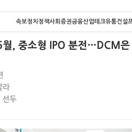
속보
정치
정책
사회
증권
금융
산업
테크
유통
건설
5월, 중소형 IPO 분전…DCM은
편
갈라
B 선두