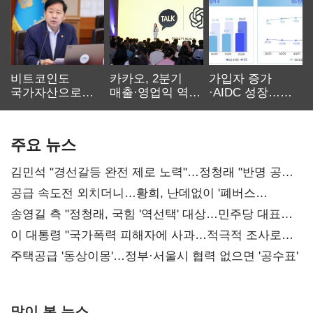
비트코인도
카카오, 2분기
가입자 증가
국가자산으로…'
매출·영업익 역대
·AIDC 성장…
보관·평가·처분'
최대…에이전트
SKT 2분기 성장
기준은 숙제
AI 수익화 관건
본궤도
주요 뉴스
김민석 "경선갈등 완전 제로 노력"…정청래 "반명 공세
사과부터"
공급 속도전 외치더니…황희, 난데없이 '폐버스
리모델링' 제안
송영길 측 "정청래, 국힘 '역선택' 대상…민주당 대표로
총선 지휘 못해"
이 대통령 "국가폭력 피해자에 사과…적극적 조사로
진실 밝혀야"
주택공급 '동상이몽'…정부·서울시 협력 없으면 '공수표'
많이 본 뉴스