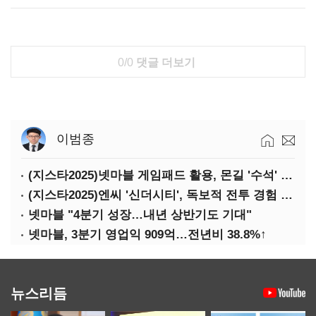
0/0
댓글 더보기
이범종
(지스타2025)넷마블 게임패드 활용, 몬길 '수석' 7대죄 '차석'
(지스타2025)엔씨 '신더시티', 독보적 전투 경험 필요
넷마블 "4분기 성장…내년 상반기도 기대"
넷마블, 3분기 영업익 909억…전년비 38.8%↑
뉴스리듬