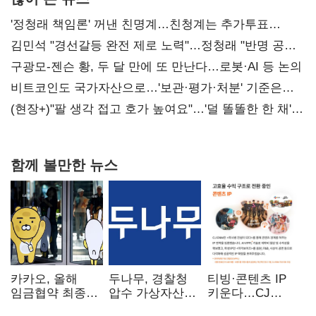
'정청래 책임론' 꺼낸 친명계…친청계는 추가투표
때리기
김민석 "경선갈등 완전 제로 노력"…정청래 "반명 공세
사과부터"
구광모-젠슨 황, 두 달 만에 또 만난다…로봇·AI 등 논의
비트코인도 국가자산으로…'보관·평가·처분' 기준은
숙제
(현장+)"팔 생각 접고 호가 높여요"…'덜 똘똘한 한 채'
20억 키맞추기
함께 볼만한 뉴스
카카오, 올해
두나무, 경찰청
티빙·콘텐츠 IP
임금협약 최종
압수 가상자산
키운다…CJ
타결…연봉 6.3%
보관 맡는다…
ENM, 하반기