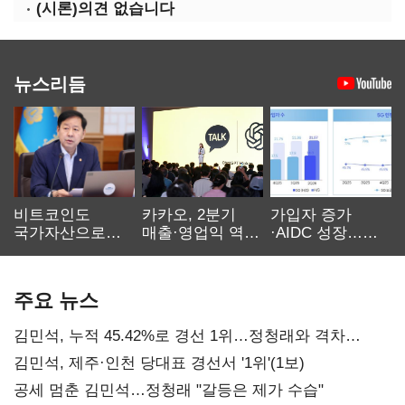
(시론)의견 없습니다
뉴스리듬
비트코인도
카카오, 2분기
가입자 증가
국가자산으로…'
매출·영업익 역대
·AIDC 성장…
보관·평가·처분'
최대…에이전트
SKT 2분기 성장
기준은 숙제
AI 수익화 관건
본궤도
주요 뉴스
김민석, 누적 45.42%로 경선 1위…정청래와 격차
0.86%p(2보)
김민석, 제주·인천 당대표 경선서 '1위'(1보)
공세 멈춘 김민석…정청래 "갈등은 제가 수습"