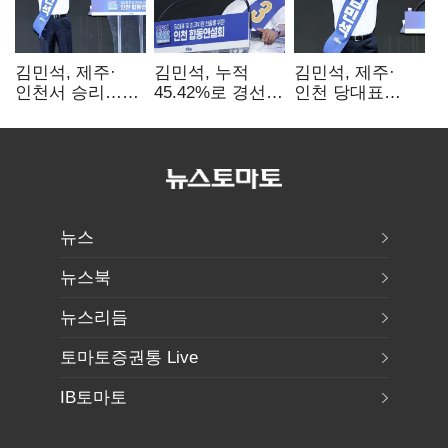
김민석, 제주·
김민석, 누적
김민석, 제주·
인천서 승리…
45.42%로 경선
인천 당대표
누적 득표율 '1위
1위…정청래와
경선서 '1위'(1보)
탈환'(종합)
격차
0.86%p(2보)
뉴스
뉴스북
뉴스리듬
토마토증권통 Live
IB토마토