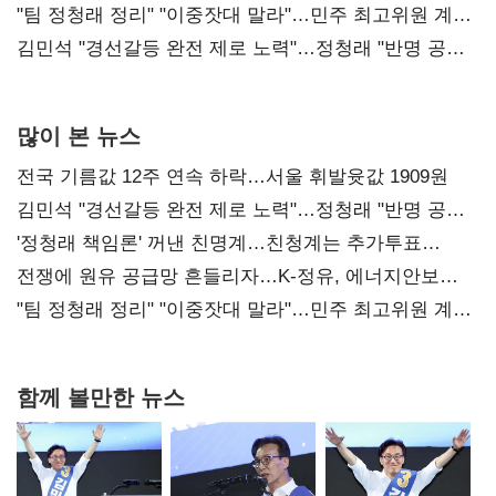
"팀 정청래 정리" "이중잣대 말라"…민주 최고위원 계파
다툼 격화
김민석 "경선갈등 완전 제로 노력"…정청래 "반명 공세
사과부터"
많이 본 뉴스
전국 기름값 12주 연속 하락…서울 휘발윳값 1909원
김민석 "경선갈등 완전 제로 노력"…정청래 "반명 공세
사과부터"
'정청래 책임론' 꺼낸 친명계…친청계는 추가투표
때리기
전쟁에 원유 공급망 흔들리자…K-정유, 에너지안보
핵심으로 재부상
"팀 정청래 정리" "이중잣대 말라"…민주 최고위원 계파
다툼 격화
함께 볼만한 뉴스