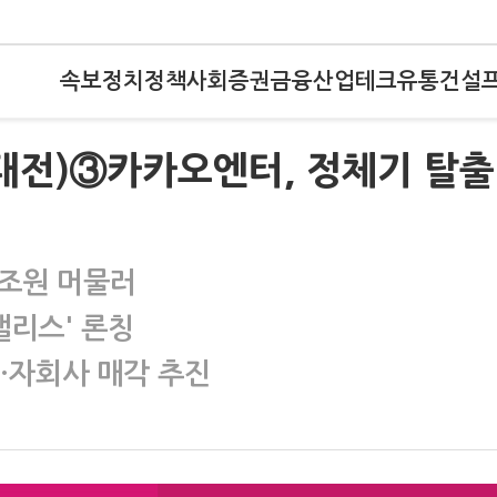
속보
정치
정책
사회
증권
금융
산업
테크
유통
건설
벌 대전)③카카오엔터, 정체기 탈출
.8조원 머물러
앨리스' 론칭
·자회사 매각 추진