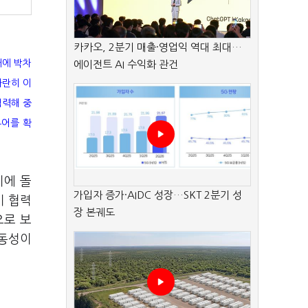
카카오, 2분기 매출·영업익 역대 최대…
대에 박차
에이전트 AI 수익화 관건
나란히 이
협력해 중
투어를 확
기에 돌
가입자 증가·AIDC 성장…SKT 2분기 성
미 협력
장 본궤도
으로 보
유동성이