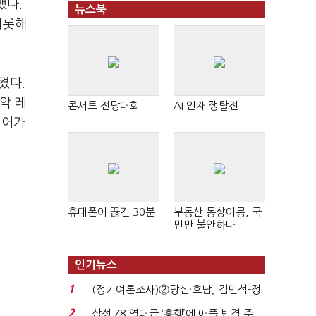
했다.
뉴스북
비롯해
켰다.
악 레
콘서트 전당대회
AI 인재 쟁탈전
이어가
휴대폰이 끊긴 30분
부동산 동상이몽, 국
민만 불안하다
인기뉴스
1
(정기여론조사)②당심·호남, 김민석-정
청래 '초접전'...
2
삼성 Z8 역대급 ‘흥행’에 애플 반격 주