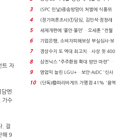
목…9월 ‘폴...
3
(SPC 민낯)④솜방망이 처벌에 식품위
생법 위반 반복...
4
(정기여론조사)①당심, 김민석·정청래
'초접전'…대통령 ...
5
세제개편에 ‘불안·불만’…오세훈 "전월
세 구하기 더 ...
6
기업은행, 소비자피해보상 부실심사·보
이스피싱 공시 ...
7
경상수지 또 역대 최고치…사상 첫 400
억달러에 '3% 성...
8
삼전닉스 “주주환원 확대 방안 마련”…
먼트 자
로이터에 성명...
9
영업익 늘린 LGU+…보안·AIDC '신사
업 드라이브'...
10
(단독)⑩파리바게뜨 가맹점 41% '용역
제빵기사 없어'…고...
이담엔
, 가수
. 걸
난해 9