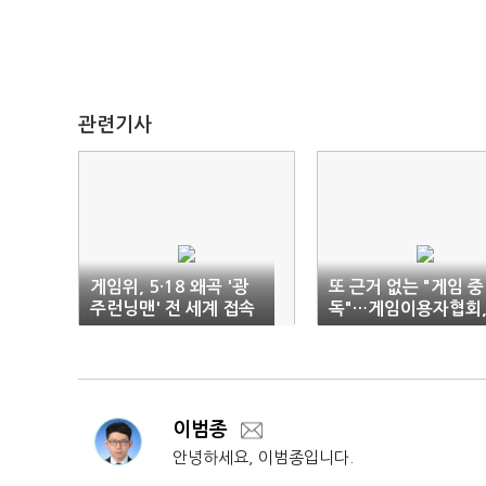
관련기사
게임위, 5·18 왜곡 '광
또 근거 없는 "게임 중
주런닝맨' 전 세계 접속
독"…게임이용자협회
차단
복지부에 정보공개청
이범종
안녕하세요, 이범종입니다.