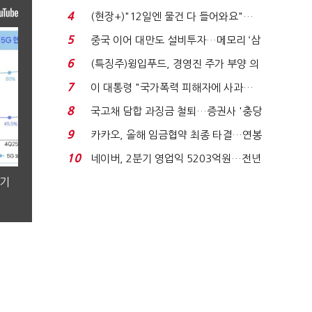
요"…'덜 똘똘한 한 채' 20...
4
(현장+)"12일엔 물건 다 들어와요"…
빈 매대 채우며 문 연 ...
5
중국 이어 대만도 설비투자…메모리 ‘삼
국전쟁’
6
(특징주)윙입푸드, 경영진 주가 부양 의
지에 상한가...
7
이 대통령 "국가폭력 피해자에 사과…
적극적 조사로 진...
8
국고채 담합 과징금 철퇴…증권사 '충당
금 폭탄' 우려...
9
카카오, 올해 임금협약 최종 타결…연봉
6.3% 인상·격려...
10
네이버, 2분기 영업익 5203억원…전년
비 0.2% 감소...
분기