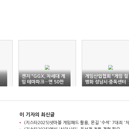
젠지 "GGX, 차세대 게
게임산업협회 "게임 질
,
임 테마파크…연 50만
병화 성남시·중독센터
구
명 방문 예상"
사과하라"
이 기자의 최신글
(지스타2025)넷마블 게임패드 활용, 몬길 '수석' 7대죄 '차