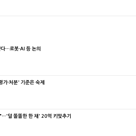
난다…로봇·AI 등 논의
가·처분' 기준은 숙제
"…'덜 똘똘한 한 채' 20억 키맞추기