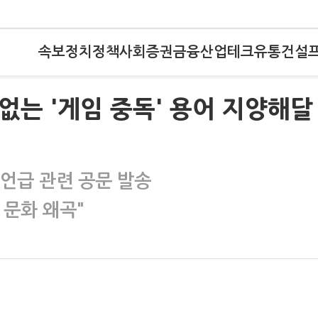
속보
정치
정책
사회
증권
금융
산업
테크
유통
건설
없는 '게임 중독' 용어 지양해달
 언급 관련 공문 발송
 문화 왜곡"