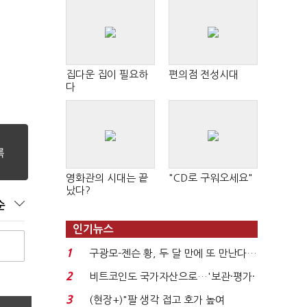
집다운 집이 필요하
편의점 전성시대
다
영화관의 시대는 끝
"CD로 구워오세요"
났다?
순
인기뉴스
1
구광모-젠슨 황, 두 달 만에 또 만난다…
로봇·AI 등 논...
2
비트코인도 국가자산으로…'보관·평가·
처분' 기준은 ...
3
(현장+)"팔 생각 접고 호가 높여