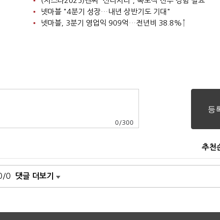
(지스타2025)엔씨 '신더시티', 독보적 전투 경험 필요
넷마블 "4분기 성장…내년 상반기도 기대"
넷마블, 3분기 영업익 909억…전년비 38.8%↑
0
/
300
추천
0/0
댓글 더보기