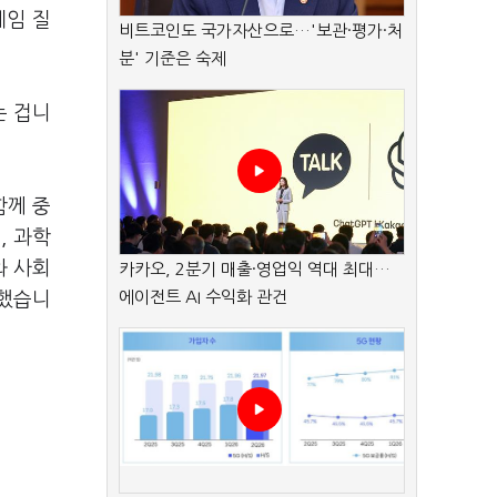
게임 질
비트코인도 국가자산으로…'보관·평가·처
분' 기준은 숙제
는 겁니
함께 중
, 과학
와 사회
카카오, 2분기 매출·영업익 역대 최대…
에이전트 AI 수익화 관건
청했습니