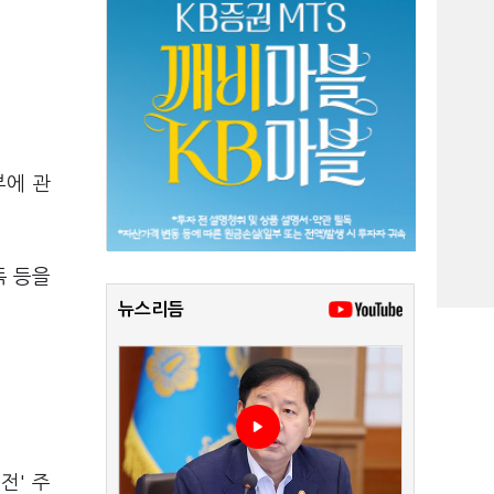
부에 관
독 등을
뉴스리듬
전' 주