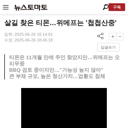
구독
살길 찾은 티몬…위메프는 '첩첩산중'
입력: 2025-06-26 16:14:01
수정: 2025-06-26 18:45:18
답글쓰기
티몬은 11개월 만에 주인 찾았지만…위메프는 오
리무중
BBQ 검토 중이지만…"가능성 높지 않아"
큰 부채 규모, 높은 청산가치…업황도 침체