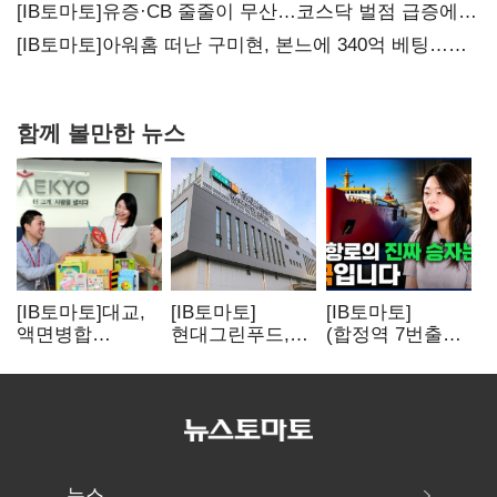
20년만에 '비상재정' 선언 승부수
[IB토마토]유증·CB 줄줄이 무산…코스닥 벌점 급증에
상폐 압박
[IB토마토]아워홈 떠난 구미현, 본느에 340억 베팅…
가족 지배체제 구축
함께 볼만한 뉴스
[IB토마토]대교,
[IB토마토]
[IB토마토]
액면병합
현대그린푸드,
(합정역 7번출구)
앞두고도 '1000원
수익성 본궤도…
북극길 열리자
룰' 경고장…
실적 개선에
K조선 뜬다
상장유지 시험대
주주환원까지
뉴스