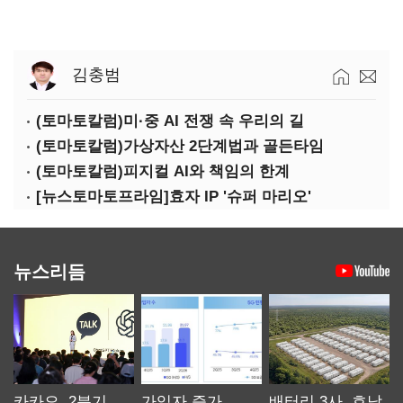
김충범
(토마토칼럼)미·중 AI 전쟁 속 우리의 길
(토마토칼럼)가상자산 2단계법과 골든타임
(토마토칼럼)피지컬 AI와 책임의 한계
[뉴스토마토프라임]효자 IP '슈퍼 마리오'
뉴스리듬
카카오, 2분기
가입자 증가
배터리 3사, 호남