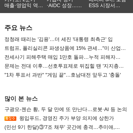
매출·영업익 역대
·AIDC 성장…
ESS 시장서
최대…에이전트
SKT 2분기 성장
‘격돌’
AI 수익화 관건
본궤도
주요 뉴스
정청래 때리는 '김용'…더 세진 '대통령 최측근' 입
트럼프, 폴리실리콘 파생상품에 15% 관세…"미 산업
재건"
전세사기 피해주택 매입 1만호 돌파…누적 피해자
4만278명
문제는 전대 이후…선호투표제로 뒤집힐 땐 '지지층
불복'
"1차 투표서 과반" "게임 끝"…호남대전 앞두고 '충돌'
많이 본 뉴스
구광모-젠슨 황, 두 달 만에 또 만난다…로봇·AI 등 논의
윙입푸드, 경영진 주가 부양 의지에 상한가
(민선 9기 한달)③'7조 채무' 곳간에 충격…추미애,