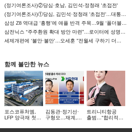
(정기여론조사)②당심·호남, 김민석-정청래 '초접전'
(정기여론조사)①당심, 김민석·정청래 '초접전'…대통령
지지도 '50% 아래로'(종합)
삼성 Z8 역대급 ‘흥행’에 애플 반격 주목…9월 ‘폴더블
대전’
삼전닉스 “주주환원 확대 방안 마련”…로이터에 성명
보내
세제개편에 ‘불안·불만’…오세훈 "전월세 구하기 더
힘들어질 것"
함께 볼만한 뉴스
포스코퓨처엠,
김동관·정기선·
트리니티항공
LFP 양극재 첫
구형모…재계,
출범…“합리적
대규모 공급…
1980년대생
가격·기대 이상
ESS 시장 공략
전성시대
서비스로 승부”