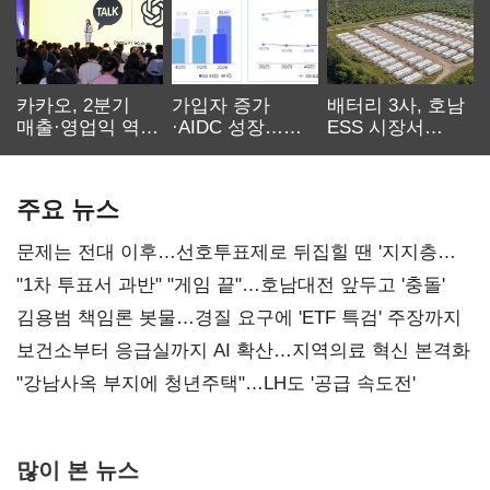
카카오, 2분기
가입자 증가
배터리 3사, 호남
매출·영업익 역대
·AIDC 성장…
ESS 시장서
최대…에이전트
SKT 2분기 성장
‘격돌’
AI 수익화 관건
본궤도
주요 뉴스
문제는 전대 이후…선호투표제로 뒤집힐 땐 '지지층
불복'
"1차 투표서 과반" "게임 끝"…호남대전 앞두고 '충돌'
김용범 책임론 봇물…경질 요구에 'ETF 특검' 주장까지
보건소부터 응급실까지 AI 확산…지역의료 혁신 본격화
"강남사옥 부지에 청년주택"…LH도 '공급 속도전'
많이 본 뉴스