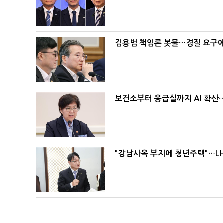
김용범 책임론 봇물…경질 요구에 
보건소부터 응급실까지 AI 확산
"강남사옥 부지에 청년주택"…LH