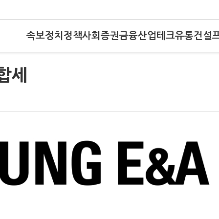
속보
정치
정책
사회
증권
금융
산업
테크
유통
건설
보합세