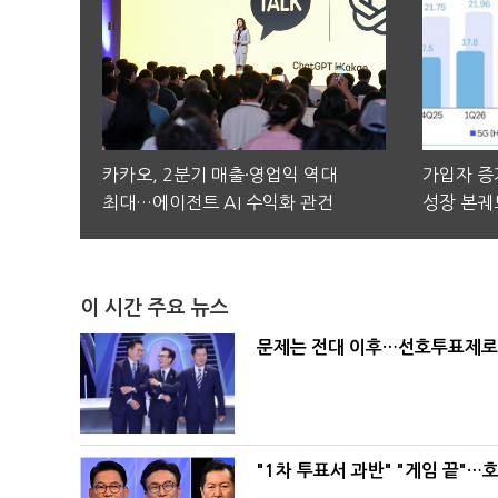
카카오, 2분기 매출·영업익 역대
가입자 증가
최대…에이전트 AI 수익화 관건
성장 본궤
이 시간 주요 뉴스
문제는 전대 이후…선호투표제로 
"1차 투표서 과반" "게임 끝"…