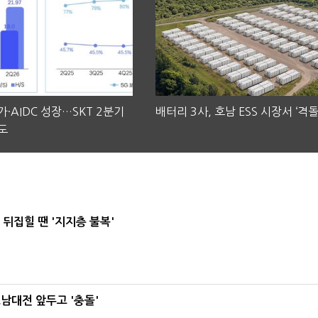
·AIDC 성장…SKT 2분기
배터리 3사, 호남 ESS 시장서 ‘격돌
도
뒤집힐 땐 '지지층 불복'
호남대전 앞두고 '충돌'