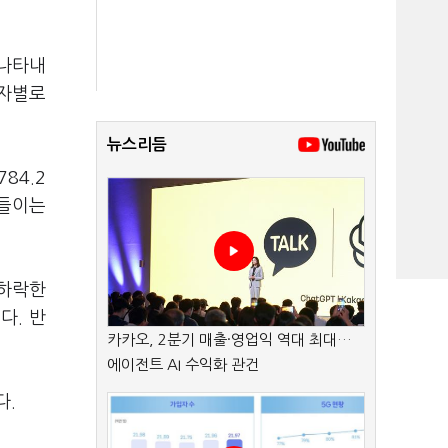
 나타내
자자별로
뉴스리듬
84.2
사들이는
 하락한
다. 반
카카오, 2분기 매출·영업익 역대 최대…
에이전트 AI 수익화 관건
다.