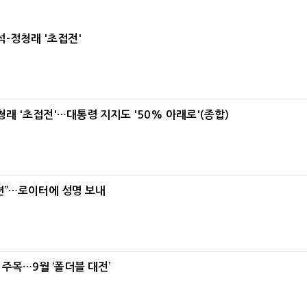
-정청래 '초접전'
래 '초접전'…대통령 지지도 '50% 아래로'(종합)
련”…로이터에 성명 보내
 주목…9월 ‘폴더블 대전’