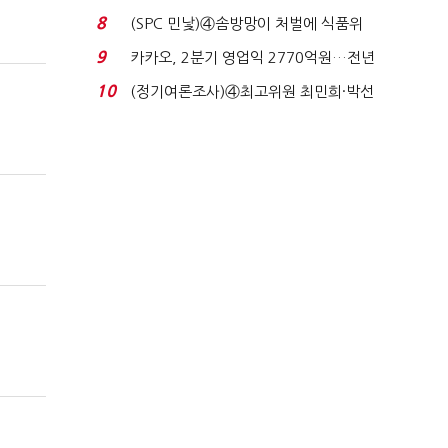
업 드라이브'...
8
(SPC 민낯)④솜방망이 처벌에 식품위
생법 위반 반복...
9
카카오, 2분기 영업익 2770억원…전년
비 36% 증가...
10
(정기여론조사)④최고위원 최민희·박선
원 '양강'…서미...