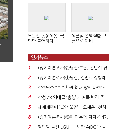
부동산 동상이몽, 국
여름철 온열질환 보
민만 불안하다
험으로 대비
’
인기뉴스
1
(정기여론조사)②당심·호남, 김민석-정
청래 '초접전'...
2
(정기여론조사)①당심, 김민석·정청래
'초접전'…대통령 ...
3
삼전닉스 “주주환원 확대 방안 마련”…
로이터에 성명...
4
삼성 Z8 역대급 ‘흥행’에 애플 반격 주
목…9월 ‘폴...
5
세제개편에 ‘불안·불만’…오세훈 "전월
세 구하기 더 ...
6
(정기여론조사)⑤이 대통령 지지율 47.
7%…일주일 만에 ...
7
영업익 늘린 LGU+…보안·AIDC '신사