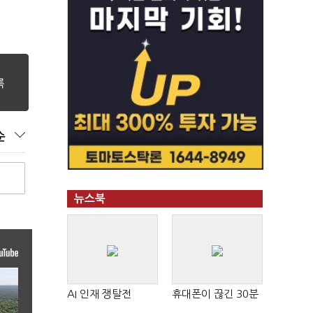
순
뉴스북
AI 인재 쟁탈전
휴대폰이 끊긴 30분