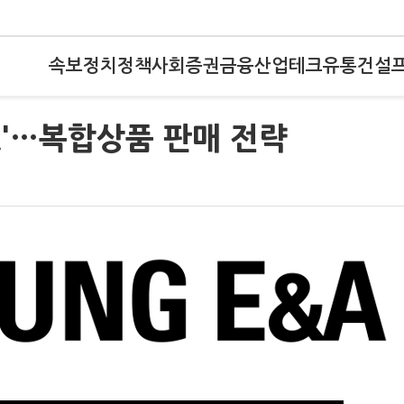
속보
정치
정책
사회
증권
금융
산업
테크
유통
건설
A'…복합상품 판매 전략