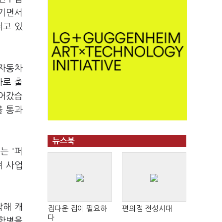
안기면서
쥐고 있
 자동차
사로 출
들어갔습
을 통과
뉴스북
는 '퍼
며 사업
작해 캐
집다운 집이 필요하
편의점 전성시대
다
수합병을