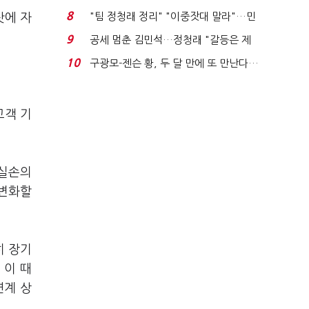
위'(1보)...
8
"팀 정청래 정리" "이중잣대 말라"…민
탓에 자
주 최고위원 계파 다...
9
공세 멈춘 김민석…정청래 "갈등은 제
가 수습"
10
구광모-젠슨 황, 두 달 만에 또 만난다…
로봇·AI 등 논...
고객 기
(실손의
다변화할
히 장기
 이 때
연계 상