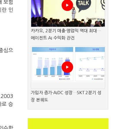
해 보험
이란 인
카카오, 2분기 매출·영업익 역대 최대…
에이전트 AI 수익화 관건
 중심으
가입자 증가·AIDC 성장…SKT 2분기 성
2003
장 본궤도
사로 승
 인수합