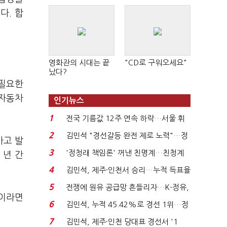
다. 합
영화관의 시대는 끝
"CD로 구워오세요"
났다?
 필요한
 자동차
인기뉴스
1
전국 기름값 12주 연속 하락…서울 휘
발윳값 1909원...
2
김민석 "경선갈등 완전 제로 노력"…정
사고 발
청래 "반명 공세 사...
3
'정청래 책임론' 꺼낸 친명계…친청계
 년 간
는 추가투표 때리기...
4
김민석, 제주·인천서 승리…누적 득표율
'1위 탈환'(종합)...
5
전쟁에 원유 공급망 흔들리자…K-정유,
"이라면
에너지안보 핵심...
6
김민석, 누적 45.42%로 경선 1위…정
청래와 격차 0.86%p(...
7
김민석, 제주·인천 당대표 경선서 '1