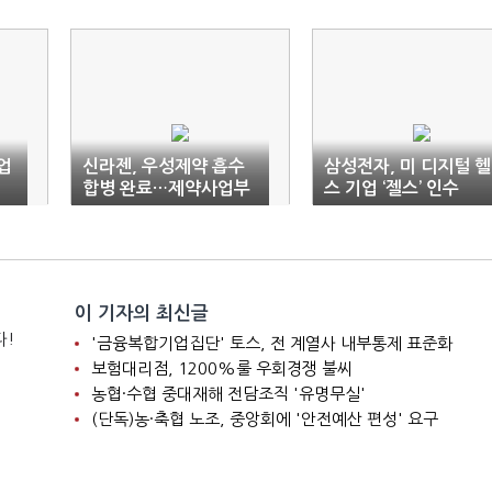
업
신라젠, 우성제약 흡수
삼성전자, 미 디지털 헬
합병 완료…제약사업부
스 기업 ‘젤스’ 인수
로 통합 운영
이 기자의 최신글
다!
'금융복합기업집단' 토스, 전 계열사 내부통제 표준화
보험대리점, 1200%룰 우회경쟁 불씨
농협·수협 중대재해 전담조직 '유명무실'
(단독)농·축협 노조, 중앙회에 '안전예산 편성' 요구