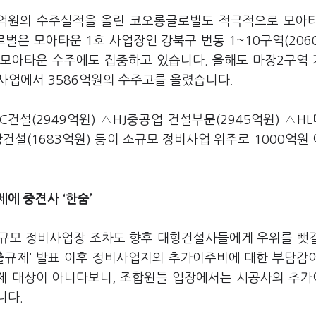
57억원의 수주실적을 올린 코오롱글로벌도 적극적으로 모아
은 모아타운 1호 사업장인 강북구 번동 1~10구역(206
동 모아타운 수주에도 집중하고 있습니다. 올해도 마장2구역
비사업에서 3586억원의 수주고를 올렸습니다.
건설(2949억원) △HJ중공업 건설부문(2945억원) △H
방건설(1683억원) 등이 소규모 정비사업 위주로 1000억원
에 중견사 ‘한숨’
소규모 정비사업장 조차도 향후 대형건설사들에게 우위를 뺏
대출규제’ 발표 이후 정비사업지의 추가이주비에 대한 부담감
제 대상이 아니다보니, 조합원들 입장에서는 시공사의 추
니다.