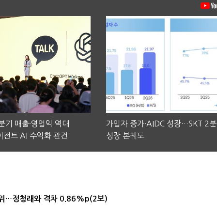
2분기 매출·영업익 역대
가입자 증가·AIDC 성장…SKT 2
전트 AI 수익화 관건
성장 본궤도
1위…정청래와 격차 0.86%p(2보)