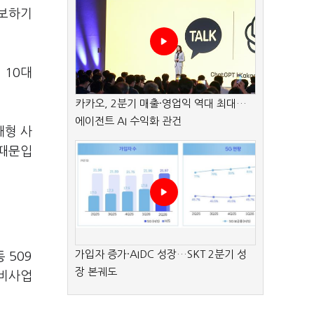
홍보하기
 10대
카카오, 2분기 매출·영업익 역대 최대…
에이전트 AI 수익화 관건
대형 사
 때문입
가입자 증가·AIDC 성장…SKT 2분기 성
 509
장 본궤도
정비사업