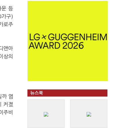
타운 등
0가구)
 가로주
L디앤아
 이상의
뉴스북
길까 염
이 커졌
가이주비