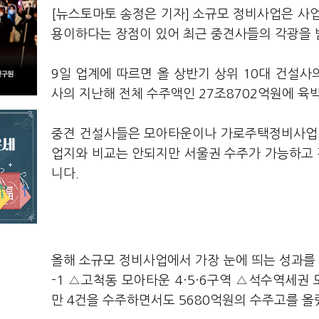
[뉴스토마토 송정은 기자] 소규모 정비사업은 사
용이하다는 장점이 있어 최근 중견사들의 각광을 
9일 업계에 따르면 올 상반기 상위 10대 건설사
사의 지난해 전체 수주액인 27조8702억원에 육
중견 건설사들은 모아타운이나 가로주택정비사업 
업지와 비교는 안되지만 서울권 수주가 가능하고 
니다.
올해 소규모 정비사업에서 가장 눈에 띄는 성과를
-1 △고척동 모아타운 4·5·6구역 △석수역세권 
만 4건을 수주하면서도 5680억원의 수주고를 