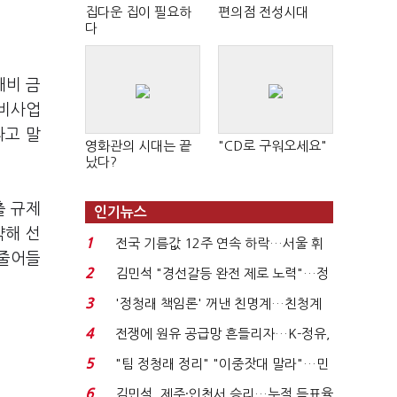
집다운 집이 필요하
편의점 전성시대
다
대비 금
정비사업
라고 말
영화관의 시대는 끝
"CD로 구워오세요"
났다?
출 규제
인기뉴스
약해 선
1
전국 기름값 12주 연속 하락…서울 휘
 줄어들
발윳값 1909원...
2
김민석 "경선갈등 완전 제로 노력"…정
청래 "반명 공세 사...
3
'정청래 책임론' 꺼낸 친명계…친청계
는 추가투표 때리기...
4
전쟁에 원유 공급망 흔들리자…K-정유,
에너지안보 핵심...
5
"팀 정청래 정리" "이중잣대 말라"…민
주 최고위원 계파 다...
6
김민석, 제주·인천서 승리…누적 득표율