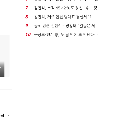
'1위 탈환'(종합)...
7
김민석, 누적 45.42%로 경선 1위…정
청래와 격차 0.86%p(...
8
김민석, 제주·인천 당대표 경선서 '1
위'(1보)...
9
공세 멈춘 김민석…정청래 "갈등은 제
가 수습"
10
구광모-젠슨 황, 두 달 만에 또 만난다…
로봇·AI 등 논...
…
(폴리스라인)'순환근무 방침'에 경찰은 삭발…"베테랑·수사력 보강 먼저"