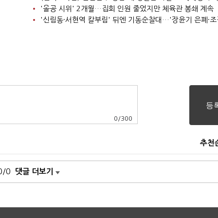
'올공 시위' 2개월…집회 인원 줄었지만 체육관 봉쇄 계속
0
/
300
추천
0/0
댓글 더보기