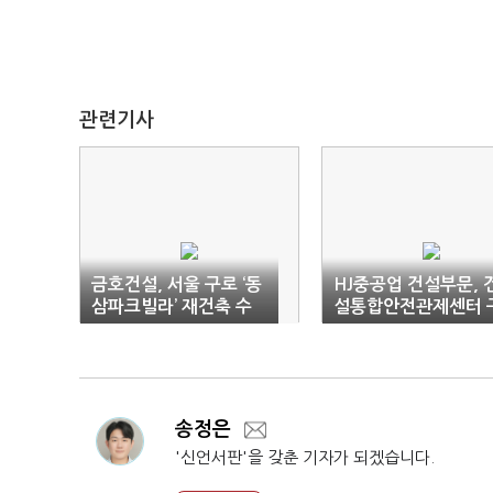
관련기사
금호건설, 서울 구로 ‘동
HJ중공업 건설부문, 
삼파크빌라’ 재건축 수
설통합안전관제센터 
주
축
송정은
'신언서판'을 갖춘 기자가 되겠습니다.