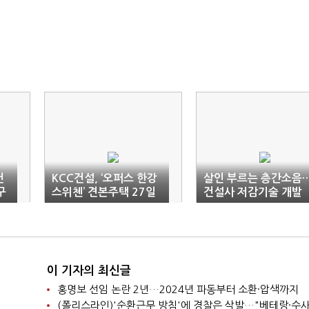
건
KCC건설, ‘오퍼스 한강
살인 부르는 층간소음
구
스위첸’ 견본주택 27일
건설사 저감기술 개발
개관
박차
이 기자의 최신글
홍명보 선임 논란 2년…2024년 파동부터 소환·압색까지