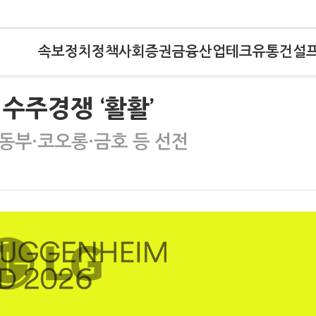
속보
정치
정책
사회
증권
금융
산업
테크
유통
건설
수주경쟁 ‘활활’
동부·코오롱·금호 등 선전