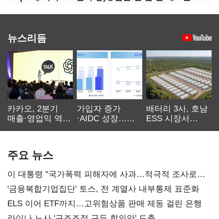
뉴스리듬
카카오, 2분기
가입자 증가
배터리 3사, 호남
매출·영업익 역대
·AIDC 성장…
ESS 시장서
최대…에이전트
SKT 2분기 성장
‘격돌’
AI 수익화 관건
본궤도
주요 뉴스
이 대통령 "국가폭력 피해자에 사과…적극적 조사로
진실 밝혀야"
'금융복합기업집단' 토스, 전 계열사 내부통제 표준화
ELS 이어 ETF까지…고위험상품 판매 제동 걸린 은행
라이나 노사 '구조조정 구두 합의안' 도출