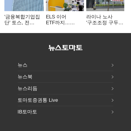
'금융복합기업집
ELS 이어
라이나 노사
단' 토스, 전
ETF까지…
'구조조정 구두
계열사 내부통제
고위험상품 판매
합의안' 도출
표준화
제동 걸린 은행
뉴스
뉴스북
뉴스리듬
토마토증권통 Live
IB토마토