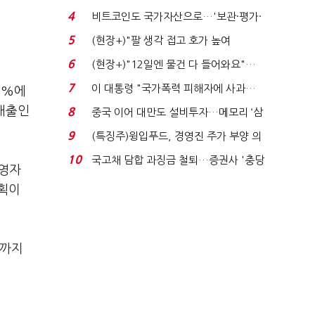
로봇·AI 등 논...
4
비트코인도 국가자산으로…'보관·평가·
처분' 기준은 ...
5
(현장+)"팔 생각 접고 호가 높여
요"…'덜 똘똘한 한 채' 20...
6
(현장+)"12일엔 물건 다 들어와요"…
빈 매대 채우며 문 연 ...
7
이 대통령 "국가폭력 피해자에 사과…
8%에
적극적 조사로 진...
 매출인
8
중국 이어 대만도 설비투자…메모리 ‘삼
국전쟁’
9
(특징주)윙입푸드, 경영진 주가 부양 의
지에 상한가...
10
국고채 담합 과징금 철퇴…증권사 '충당
운영자
금 폭탄' 우려...
계획이
일까지