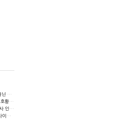
[IB토마토]JB금융 RORWA 2% 돌파…실적 견인은 은행 아닌 캐피탈
[IB토마토]KB금융, 비용 늘었는데 실적 효율은 개선…증권 호황 효과
[IB토마토]수협은행, 비이자이익 확대 늦어진다…공모운용사 인가 연말로
[IB토마토]지방은행 집단대출 성장 '제동'…입주절벽에 반사이익도 희박