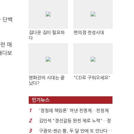
자 단백
집다운 집이 필요하
편의점 전성시대
다
련 매
 내다보
영화관의 시대는 끝
"CD로 구워오세요"
났다?
인기뉴스
1
'정청래 책임론' 꺼낸 친명계…친청계
는 추가투표 때리기...
2
김민석 "경선갈등 완전 제로 노력"…정
청래 "반명 공세 사...
3
구광모-젠슨 황, 두 달 만에 또 만난다…