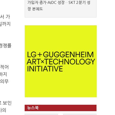
가입자 증가·AIDC 성장…SKT 2분기 성
장 본궤도
서 가
4일까지
 경쟁률
 적어
시하지
 의무
로 보인
뉴스북
사의