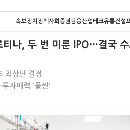
속보
정치
정책
사회
증권
금융
산업
테크
유통
건설
로티나, 두 번 미룬 IPO…결국 
드 최상단 결정
…투자매력 '물씬'