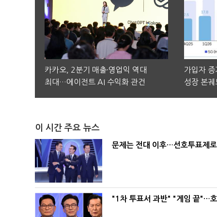
카카오, 2분기 매출·영업익 역대
가입자 증가
최대…에이전트 AI 수익화 관건
성장 본궤
이 시간 주요 뉴스
문제는 전대 이후…선호투표제로 
"1차 투표서 과반" "게임 끝"…