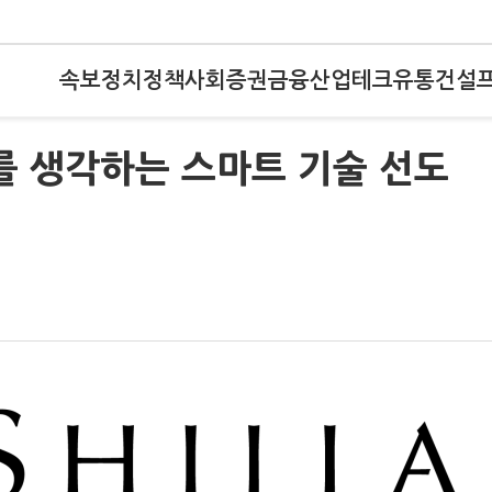
속보
정치
정책
사회
증권
금융
산업
테크
유통
건설
회를 생각하는 스마트 기술 선도