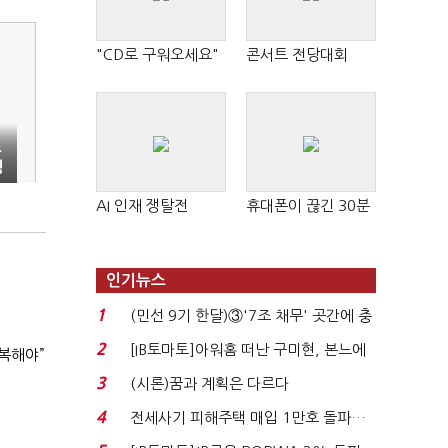
"CD로 구워오세요"
콘서트 전당대회
스
영
AI 인재 쟁탈전
휴대폰이 끊긴 30분
인기뉴스
1
(민선 9기 한달)③'7조 채무' 곳간에 충
격…추미애, 20년...
2
[IB토마토]아워홈 떠난 구미현, 본느에
복해야”
340억 베팅…가...
3
(시론)꿈과 계획은 다르다
4
전세사기 피해주택 매입 1만호 돌파…
누적 피해자 4만2...