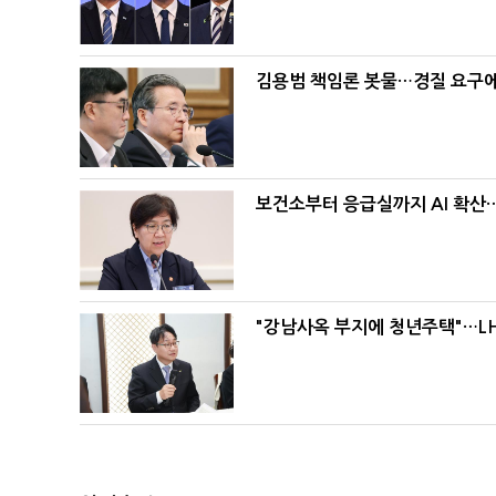
김용범 책임론 봇물…경질 요구에 
보건소부터 응급실까지 AI 확산
"강남사옥 부지에 청년주택"…LH