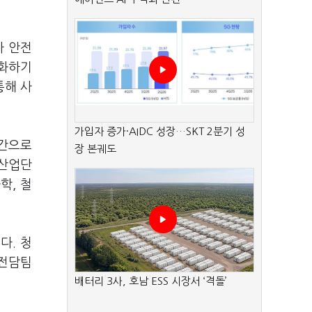
사 안전
계화하기
통해 사
가입자 증가·AIDC 성장…SKT 2분기 성
시간으로
장 본궤도
가산업단
학, 철
다. 청
 전담팀
배터리 3사, 호남 ESS 시장서 ‘격돌’