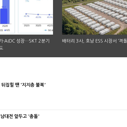
·AIDC 성장…SKT 2분기
배터리 3사, 호남 ESS 시장서 ‘격돌
도
뒤집힐 땐 '지지층 불복'
호남대전 앞두고 '충돌'