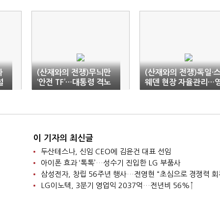
자
(산재와의 전쟁)무늬만
(산재와의 전쟁)독일·
설
‘안전 TF’…대통령 격노
웨덴 현장 자율관리…
장
에 포스코 ‘전전긍긍’
국은 처벌 위주
이 기자의 최신글
두산테스나, 신임 CEO에 김윤건 대표 선임
아이폰 효과 ‘톡톡’…성수기 진입한 LG 부품사
삼성전자, 창립 56주년 행사…전영현 “초심으로 경쟁력 회
LG이노텍, 3분기 영업익 2037억…전년비 56%↑