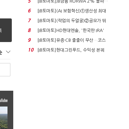
5
[IB토마토]JB금융 RORWA 2% 돌파…
실적 견인은 은행 ...
6
[IB토마토](AI 보험혁신)①생산성 최대
80% 개선…현실...
7
[IB토마토](락업의 두얼굴)②공모가 뛰
자 첫날 매도…FI ...
8
[IB토마토]HD현대엔솔, '한국판 IRA'
수혜 부상…세액공...
9
[IB토마토]유증·CB 줄줄이 무산…코스
닥 벌점 급증에 ...
10
[IB토마토]현대그린푸드, 수익성 본궤
순
도…실적 개선에 ...