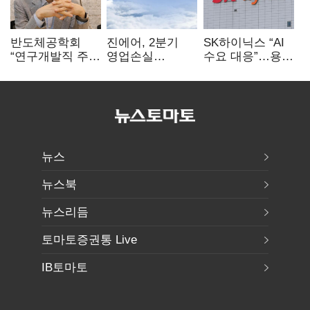
반도체공학회
진에어, 2분기
SK하이닉스 “AI
“연구개발직 주
영업손실
수요 대응”…용인
52시간제
731억…유가
·청주 팹에 54조
개선해야”
상승 여파
투자
뉴스
뉴스북
뉴스리듬
토마토증권통 Live
IB토마토