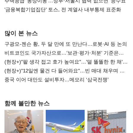
진실 밝혀야"
주택공급 '동상이몽'…정부·서울시 협력 없으면 '공수표'
'금융복합기업집단' 토스, 전 계열사 내부통제 표준화
많이 본 뉴스
구광모-젠슨 황, 두 달 만에 또 만난다…로봇·AI 등 논의
비트코인도 국가자산으로…'보관·평가·처분' 기준은
숙제
(현장+)"팔 생각 접고 호가 높여요"…'덜 똘똘한 한 채'
20억 키맞추기
(현장+)"12일엔 물건 다 들어와요"…빈 매대 채우며 문
연 홈플러스
중국 이어 대만도 설비투자…메모리 ‘삼국전쟁’
함께 볼만한 뉴스