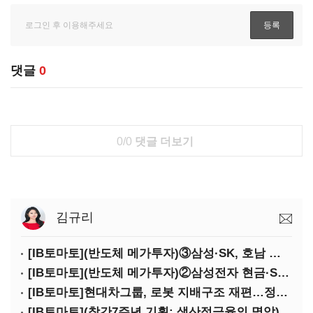
댓글
0
0/0
댓글 더보기
김규리
[IB토마토](반도체 메가투자)③삼성·SK, 호남 동시 출격…인력·협력사 쟁탈전
[IB토마토](반도체 메가투자)②삼성전자 현금·SDI 차입…엇갈린 2655조 투자체력
[IB토마토]현대차그룹, 로봇 지배구조 재편…정의선 1245억 추가 투입 유력
[IB토마토](창간7주년 기획: 생산적금융의 명암)③선택받은 산업, 커진 자금격차