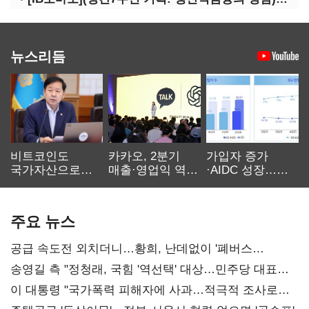
뉴스리듬
비트코인도
카카오, 2분기
가입자 증가
국가자산으로…'
매출·영업익 역대
·AIDC 성장…
보관·평가·처분'
최대…에이전트
SKT 2분기 성장
기준은 숙제
AI 수익화 관건
본궤도
주요 뉴스
공급 속도전 외치더니…황희, 난데없이 '폐버스
리모델링' 제안
송영길 측 "정청래, 국힘 '역선택' 대상…민주당 대표로
총선 지휘 못해"
이 대통령 "국가폭력 피해자에 사과…적극적 조사로