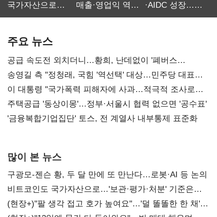
국가자산으로…'
매출·영업익 역대
·AIDC 성장…
보관·평가·처분'
최대…에이전트
SKT 2분기 성장
기준은 숙제
AI 수익화 관건
본궤도
주요 뉴스
공급 속도전 외치더니…황희, 난데없이 '폐버스
리모델링' 제안
송영길 측 "정청래, 국힘 '역선택' 대상…민주당 대표로
총선 지휘 못해"
이 대통령 "국가폭력 피해자에 사과…적극적 조사로
진실 밝혀야"
주택공급 '동상이몽'…정부·서울시 협력 없으면 '공수표'
'금융복합기업집단' 토스, 전 계열사 내부통제 표준화
많이 본 뉴스
구광모-젠슨 황, 두 달 만에 또 만난다…로봇·AI 등 논의
비트코인도 국가자산으로…'보관·평가·처분' 기준은
숙제
(현장+)"팔 생각 접고 호가 높여요"…'덜 똘똘한 한 채'