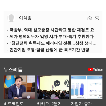
이석종
국방부, 역대 참모총장 사관학교 통합 재검토 요구에 "다양한 의견 수렴해 합리적 시스템 만들 것"
AI가 병역의무자 입영 시기·부대·특기 추천한다
"첨단전력 획득제도 패러다임 전환…상생 생태계 조성해 대체불가 K-방산 도약"
민간기업 호봉·임금 산정에 군 복무기간 반영
뉴스리듬
비트코인도
카카오, 2분기
가입자 증가