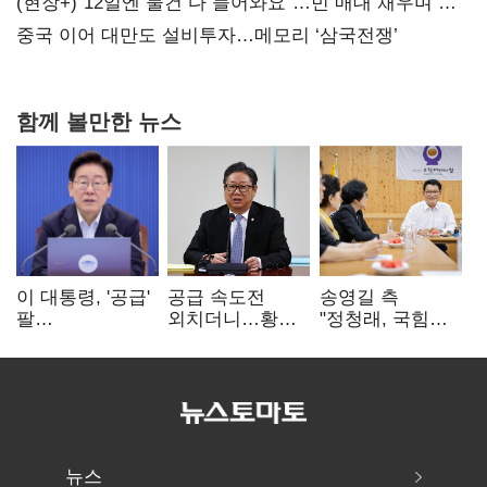
20억 키맞추기
(현장+)"12일엔 물건 다 들어와요"…빈 매대 채우며 문
연 홈플러스
중국 이어 대만도 설비투자…메모리 ‘삼국전쟁’
함께 볼만한 뉴스
이 대통령, '공급'
공급 속도전
송영길 측
팔
외치더니…황희,
"정청래, 국힘
걷어붙였는데…
난데없이 '폐버스
'역선택' 대상…
여 내부선
리모델링' 제안
민주당 대표로
'부동산
총선 지휘 못해"
망언'(종합)
뉴스