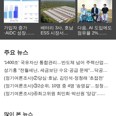
가입자 증가
배터리 3사, 호남
다음, AI 도입에도
·AIDC 성장…
ESS 시장서
점유율 2%…
SKT 2분기 성장
‘격돌’
에이전트
본궤도
차별화가 관건
주요 뉴스
'1400조' 국유자산 통합관리…반도체 넘어 주력산업
구조혁신
성기홍 "전월세난, 세금보단 수요·공급 문제"…닥공
시사
(정기여론조사)②당심·호남, 김민석-정청래 '초접전'
(정기여론조사)③2순위, 10명 중 4명 '송영길'…정청래
'한 자릿수'
(정기여론조사)④최고위원 최민희·박선원 '양강'…
서미화·이성윤·임미애 뒤이어
많이 본 뉴스