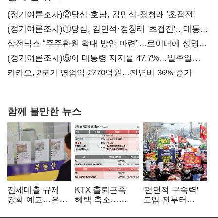
(정기여론조사)②당심·호남, 김민석-정청래 '초접전'
(정기여론조사)①당심, 김민석·정청래 '초접전'…대통령
지지도 '50% 아래로'(종합)
삼전닉스 “주주환원 확대 방안 마련”…로이터에 성명
보내
(정기여론조사)⑤이 대통령 지지율 47.7%…일주일
만에 다시 40%대
카카오, 2분기 영업익 2770억원…전년비 36% 증가
함께 볼만한 뉴스
전세대출 규제
KTX 출퇴근족
'편면적 구속력'
강화 예고…은행
혜택 축소…
도입 전부터
"혼선 커질 것"
대중교통
무용론