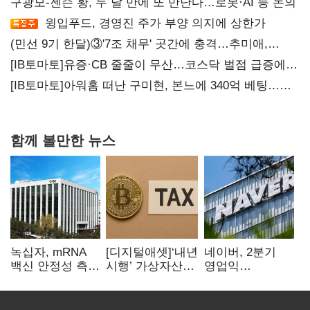
구광모-젠슨 황, 두 달 만에 또 만난다…로봇·AI 등 논의
윙입푸드, 경영진 주가 부양 의지에 상한가
(민선 9기 한달)③'7조 채무' 곳간에 충격…추미애,
20년만에 '비상재정' 선언 승부수
[IB토마토]유증·CB 줄줄이 무산…코스닥 벌점 급증에
상폐 압박
[IB토마토]아워홈 떠난 구미현, 본느에 340억 베팅…
가족 지배체제 구축
함께 볼만한 뉴스
녹십자, mRNA
[디지털애셋]‘내년
네이버, 2분기
백신 안정성 측정
시행’ 가상자산
영업익
기술 확보
과세, 연말 국회
5203억원…
문턱 넘을까
전년비 0.2%
감소