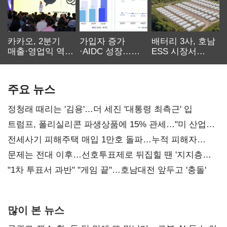
카카오, 2분기
가입자 증가
배터리 3사, 호남
매출·영업익 역대
·AIDC 성장…
ESS 시장서
최대…에이전트
SKT 2분기 성장
‘격돌’
AI 수익화 관건
본궤도
주요 뉴스
정청래 때리는 '김용'…더 세진 '대통령 최측근' 입
트럼프, 폴리실리콘 파생상품에 15% 관세…"미 산업
재건"
전세사기 피해주택 매입 1만호 돌파…누적 피해자
4만278명
문제는 전대 이후…선호투표제로 뒤집힐 땐 '지지층
불복'
"1차 투표서 과반" "게임 끝"…호남대전 앞두고 '충돌'
많이 본 뉴스