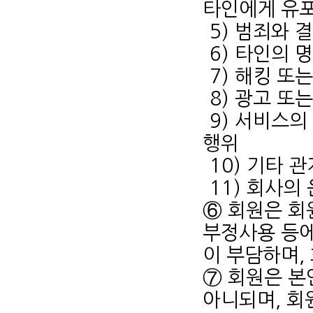
타인에게 유
5) 범죄와
6) 타인의
7) 해킹 
8) 광고 또
9) 서비스의
행위
10) 기타 
11) 회사의
⑥ 회원은 회
부정사용 등에
이 부담하며,
⑦ 회원은 본
아니되며, 회