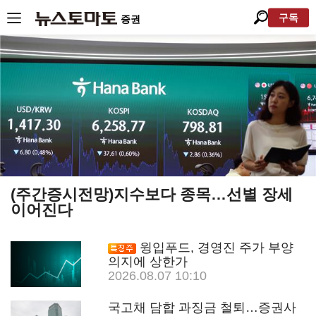
구독
증권
(주간증시전망)지수보다 종목…선별 장세
이어진다
윙입푸드, 경영진 주가 부양
의지에 상한가
2026.08.07 10:10
국고채 담합 과징금 철퇴…증권사