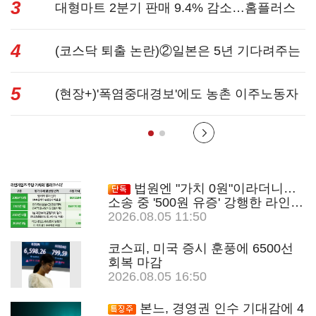
3
성과급 불...
대형마트 2분기 판매 9.4% 감소…홈플러스
4
사태 여파...
(코스닥 퇴출 논란)②일본은 5년 기다려주는
5
데 우리는 ...
(현장+)'폭염중대경보'에도 농촌 이주노동자
는 강행군…'야...
법원엔 "가치 0원"이라더니…
소송 중 '500원 유증' 강행한 라인게
임즈
2026.08.05 11:50
코스피, 미국 증시 훈풍에 6500선
회복 마감
2026.08.05 16:50
본느, 경영권 인수 기대감에 4