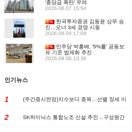
'충당금 폭탄' 우려
2026.08.07 15:54
한국투자증권 김동윤 상무 승
진…오너 3세 경영 시동
2026.08.04 17:04
민주당 박홍배, '5%룰' 공동보
유 기준 법제화 추진
2026.08.06 13:36
인기뉴스
1
(주간증시전망)지수보다 종목…선별 장세 이
2
어진다...
SK하이닉스 통합노조 신설 추진…구성원간