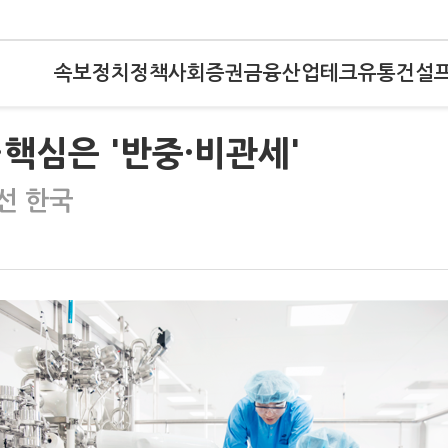
속보
정치
정책
사회
증권
금융
산업
테크
유통
건설
핵심은 '반중·비관세'
선 한국