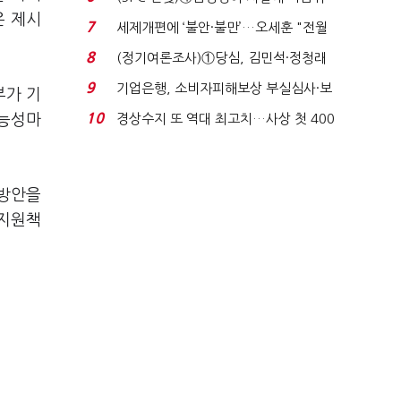
은 제시
생법 위반 반복...
7
세제개편에 ‘불안·불만’…오세훈 "전월
세 구하기 더 ...
8
(정기여론조사)①당심, 김민석·정청래
'초접전'…대통령 ...
9
기업은행, 소비자피해보상 부실심사·보
부가 기
이스피싱 공시 ...
10
가능성마
경상수지 또 역대 최고치…사상 첫 400
억달러에 '3% 성...
 방안을
 지원책