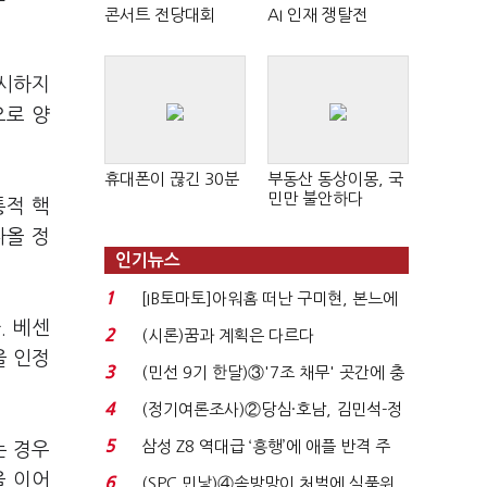
콘서트 전당대회
AI 인재 쟁탈전
제시하지
으로 양
휴대폰이 끊긴 30분
부동산 동상이몽, 국
민만 불안하다
통적 핵
나올 정
인기뉴스
1
[IB토마토]아워홈 떠난 구미현, 본느에
340억 베팅…가...
. 베센
2
(시론)꿈과 계획은 다르다
을 인정
3
(민선 9기 한달)③'7조 채무' 곳간에 충
격…추미애, 20년...
4
(정기여론조사)②당심·호남, 김민석-정
청래 '초접전'...
5
삼성 Z8 역대급 ‘흥행’에 애플 반격 주
는 경우
목…9월 ‘폴...
을 이어
6
(SPC 민낯)④솜방망이 처벌에 식품위