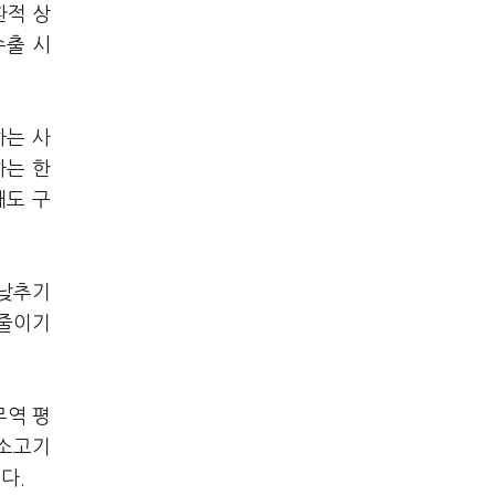
환적 상
수출 시
하는 사
하는 한
대도 구
 낮추기
 줄이기
무역 평
 소고기
다.