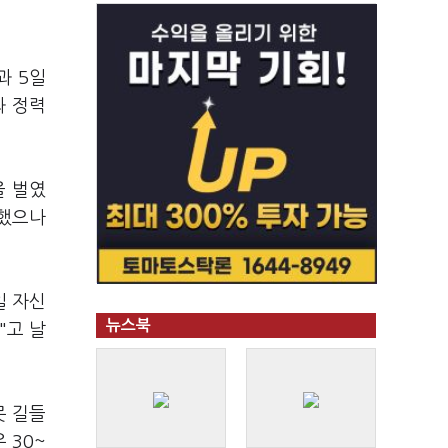
과 5일
과 정력
을 벌였
 했으나
일 자신
뉴스북
"고 날
못 길들
 30~