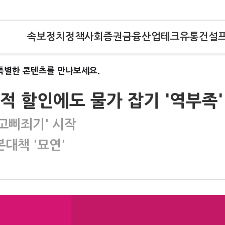
속보
정치
정책
사회
증권
금융
산업
테크
유통
건설
특별한 콘텐츠를 만나보세요.
 할인에도 물가 잡기 '역부족'
고삐죄기' 시작
대책 '묘연'