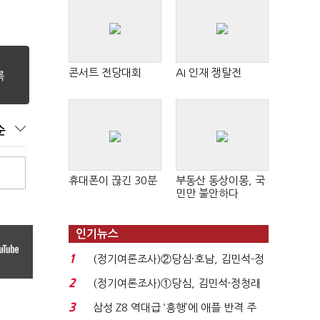
콘서트 전당대회
AI 인재 쟁탈전
순
휴대폰이 끊긴 30분
부동산 동상이몽, 국
민만 불안하다
인기뉴스
1
(정기여론조사)②당심·호남, 김민석-정
청래 '초접전'...
2
(정기여론조사)①당심, 김민석·정청래
'초접전'…대통령 ...
3
삼성 Z8 역대급 ‘흥행’에 애플 반격 주