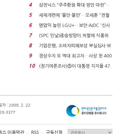
목…9월 ‘폴...
4
삼전닉스 “주주환원 확대 방안 마련”…
로이터에 성명...
5
세제개편에 ‘불안·불만’…오세훈 "전월
세 구하기 더 ...
6
영업익 늘린 LGU+…보안·AIDC '신사
업 드라이브'...
7
(SPC 민낯)④솜방망이 처벌에 식품위
생법 위반 반복...
8
기업은행, 소비자피해보상 부실심사·보
이스피싱 공시 ...
9
경상수지 또 역대 최고치…사상 첫 400
억달러에 '3% 성...
10
(정기여론조사)⑤이 대통령 지지율 47.
7%…일주일 만에 ...
 2008. 2. 22
28-3377
비스 이용약관
RSS
구독신청
I
I