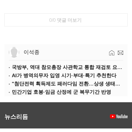
0/0
댓글 더보기
이석종
국방부, 역대 참모총장 사관학교 통합 재검토 요구에 "다양한 의견 수렴해 합리적 시스템 만들 것"
AI가 병역의무자 입영 시기·부대·특기 추천한다
"첨단전력 획득제도 패러다임 전환…상생 생태계 조성해 대체불가 K-방산 도약"
민간기업 호봉·임금 산정에 군 복무기간 반영
뉴스리듬