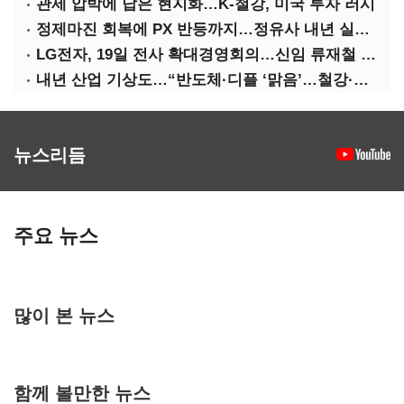
관세 압박에 답은 현지화…K-철강, 미국 투자 러시
정제마진 회복에 PX 반등까지…정유사 내년 실적 기대
LG전자, 19일 전사 확대경영회의…신임 류재철 사장 주관
내년 산업 기상도…“반도체·디플 ‘맑음’…철강·석화 ‘흐림’”
뉴스리듬
주요 뉴스
많이 본 뉴스
함께 볼만한 뉴스