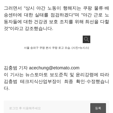
그러면서 "상시 야간 노동이 행해지는 쿠팡 물류·배
송센터에 대한 실태를 점검하겠다"며 "야간 근로 노
동자들에 대한 건강권 보호 조치를 위해 최선을 다할
것"이라고 강조했습니다.
서울 송파구 쿠팡 본사 쿠팡 로고 모습. (사진=뉴시스)
김충범 기자 acechung@etomato.com
이 기사는 뉴스토마토 보도준칙 및 윤리강령에 따라
김충범 테크지식산업부장이 최종 확인·수정했습니
다.