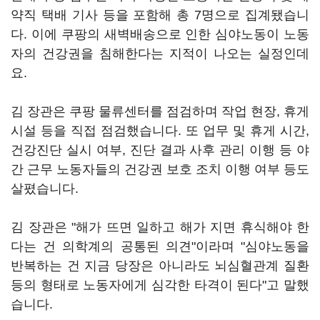
약직 택배 기사 등을 포함해 총 7명으로 집계됐습니
다. 이에 쿠팡의 새벽배송으로 인한 심야노동이 노동
자의 건강권을 침해한다는 지적이 나오는 실정인데
요.
김 장관은 쿠팡 물류센터를 점검하며 작업 현장, 휴게
시설 등을 직접 점검했습니다. 또 업무 및 휴게 시간,
건강진단 실시 여부, 진단 결과 사후 관리 이행 등 야
간 근무 노동자들의 건강권 보호 조치 이행 여부 등도
살폈습니다.
김 장관은 "해가 뜨면 일하고 해가 지면 휴식해야 한
다는 건 의학계의 공통된 의견"이라며 "심야노동을
반복하는 건 지금 당장은 아니라도 뇌심혈관계 질환
등의 형태로 노동자에게 심각한 타격이 된다"고 말했
습니다.