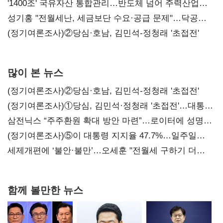
목소리
'1400조' 국유자산 통합관리…반도체 넘어 주력산업
구조혁신
성기홍 "전월세난, 세금보단 수요·공급 문제"…닥공
시사
(정기여론조사)②당심·호남, 김민석-정청래 '초접전'
많이 본 뉴스
(정기여론조사)②당심·호남, 김민석-정청래 '초접전'
(정기여론조사)①당심, 김민석·정청래 '초접전'…대통령
지지도 '50% 아래로'(종합)
삼전닉스 “주주환원 확대 방안 마련”…로이터에 성명
보내
(정기여론조사)⑤이 대통령 지지율 47.7%…일주일
만에 다시 40%대
세제개편에 ‘불안·불만’…오세훈 "전월세 구하기 더
힘들어질 것"
함께 볼만한 뉴스