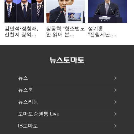
김민석·정청래,
장동혁 "형소법도
성기홍
신천지 장외
안 읽어 본
"전월세난,
설전…송영길
대통령…빛의
세금보단 수요·
"호남 계몽 규탄"
속도로 무너질
공급 문제"…닥공
것"
시사
뉴스
뉴스북
뉴스리듬
토마토증권통 Live
IB토마토