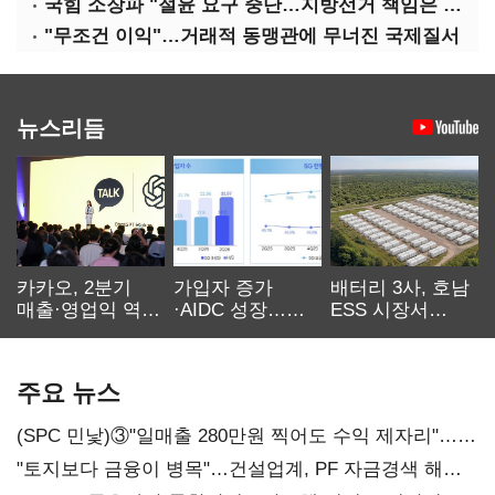
국힘 소장파 "절윤 요구 중단…지방선거 책임은 장동혁 몫"
"무조건 이익"…거래적 동맹관에 무너진 국제질서
뉴스리듬
카카오, 2분기
가입자 증가
배터리 3사, 호남
매출·영업익 역대
·AIDC 성장…
ESS 시장서
최대…에이전트
SKT 2분기 성장
‘격돌’
AI 수익화 관건
본궤도
주요 뉴스
(SPC 민낯)③"일매출 280만원 찍어도 수익 제자리"…
점주 울리는 '상시 할인'
"토지보다 금융이 병목"…건설업계, PF 자금경색 해소