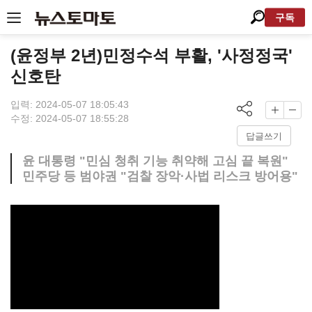
구독
(윤정부 2년)민정수석 부활, '사정정국'
신호탄
입력: 2024-05-07 18:05:43
수정: 2024-05-07 18:55:28
답글쓰기
윤 대통령 "민심 청취 기능 취약해 고심 끝 복원"
민주당 등 범야권 "검찰 장악·사법 리스크 방어용"