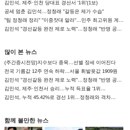
0.86%p(2보)
김민석, 제주·인천 당대표 경선서 '1위'(1보)
공세 멈춘 김민석…정청래 "갈등은 제가 수습"
"팀 정청래 정리" "이중잣대 말라"…민주 최고위원 계파
다툼 격화
김민석 "경선갈등 완전 제로 노력"…정청래 "반명 공세
사과부터"
많이 본 뉴스
(주간증시전망)지수보다 종목…선별 장세 이어진다
전국 기름값 12주 연속 하락…서울 휘발윳값 1909원
김민석 "경선갈등 완전 제로 노력"…정청래 "반명 공세
사과부터"
김민석, 제주·인천서 승리…누적 득표율 '1위
탈환'(종합)
김민석, 누적 45.42%로 경선 1위…정청래와 격차
0.86%p(2보)
함께 볼만한 뉴스