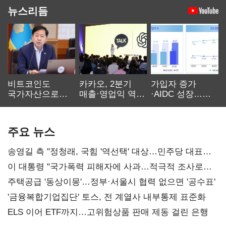
뉴스리듬
비트코인도
카카오, 2분기
가입자 증가
국가자산으로…'
매출·영업익 역대
·AIDC 성장…
보관·평가·처분'
최대…에이전트
SKT 2분기 성장
기준은 숙제
AI 수익화 관건
본궤도
주요 뉴스
송영길 측 "정청래, 국힘 '역선택' 대상…민주당 대표로
총선 지휘 못해"
이 대통령 "국가폭력 피해자에 사과…적극적 조사로
진실 밝혀야"
주택공급 '동상이몽'…정부·서울시 협력 없으면 '공수표'
'금융복합기업집단' 토스, 전 계열사 내부통제 표준화
ELS 이어 ETF까지…고위험상품 판매 제동 걸린 은행