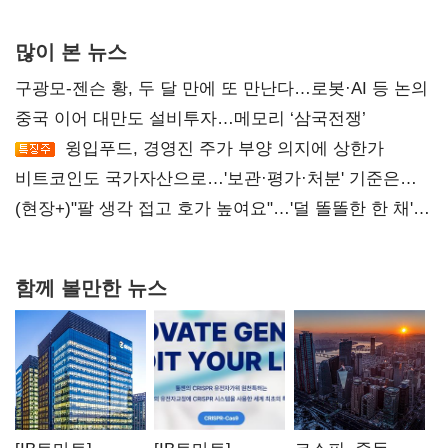
많이 본 뉴스
구광모-젠슨 황, 두 달 만에 또 만난다…로봇·AI 등 논의
중국 이어 대만도 설비투자…메모리 ‘삼국전쟁’
윙입푸드, 경영진 주가 부양 의지에 상한가
비트코인도 국가자산으로…'보관·평가·처분' 기준은
숙제
(현장+)"팔 생각 접고 호가 높여요"…'덜 똘똘한 한 채'
20억 키맞추기
함께 볼만한 뉴스