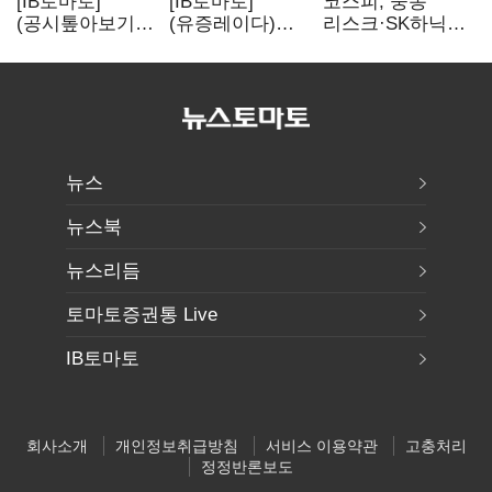
[IB토마토]
[IB토마토]
코스피, 중동
(공시톺아보기)
(유증레이다)
리스크·SK하닉
수주 공시, 왜
툴젠, 조달액
5% 급락에
바로 매출로
3분의 1 토막…
뒷걸음
잡히지 않을까
특허소송
비용부터 챙긴다
뉴스
뉴스북
뉴스리듬
토마토증권통 Live
IB토마토
회사소개
개인정보취급방침
서비스 이용약관
고충처리
정정반론보도