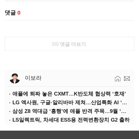
댓글
0
0/0
댓글 더보기
이보라
애플에 퇴짜 놓은 CXMT…K반도체 협상력 ‘호재’
LG 엑사원, 구글·알리바바 제쳐…산업특화 AI ‘속도’
삼성 Z8 역대급 ‘흥행’에 애플 반격 주목…9월 ‘폴더블 대전’
LS일렉트릭, 차세대 ESS용 전력변환장치 G2 출하