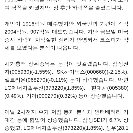
며 낙폭을 키웠지만, 장 후반 하락폭을 줄였습니다.
개인이 1916억원 매수했지만 외국인과 기관이 각각
2004억원, 907억원 매도했습니다. 지난 금요일 미국
증시 하락과 차익실현 심리가 반영되서 코스피가 약
세를 보였다는 분석이 나옵니다.
시가총액 상위종목은 등락이 엇갈렸습니다.
삼성전
자(005930)
(-1.55%),
SK하이닉스(000660)
(-2.15%),
셀트리온(068270)
(-0.11%) 등이 하락했습니다. 반면
LG에너지솔루션(373220)
(1.85%),
현대차(005380)
(0.49%),
기아(000270)
(0.32%) 등이 상승했습니다.
이날 2차전지 주가 저점 통과 분석과 인터배터리 기
대감 등에 힘입어 상승했습니다. 삼성SDI가 6.7% 상
승했고,
LG에너지솔루션(373220)
(1.85%), 성우(28.1