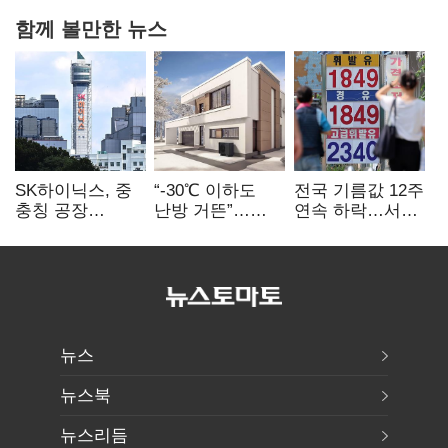
함께 볼만한 뉴스
SK하이닉스, 중
“-30℃ 이하도
전국 기름값 12주
충칭 공장
난방 거뜬”…
연속 하락…서울
지분매각
삼성, 미
휘발윳값 1909원
검토?…“확정된
국립연구소와
바 없어”
개발 협력
뉴스
뉴스북
뉴스리듬