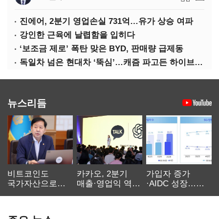
진에어, 2분기 영업손실 731억…유가 상승 여파
강인한 근육에 날렵함을 입히다
‘보조금 제로’ 폭탄 맞은 BYD, 판매량 급제동
독일차 넘은 현대차 ‘뚝심’…캐즘 파고든 하이브리드 역전극
뉴스리듬
비트코인도
카카오, 2분기
가입자 증가
국가자산으로…'
매출·영업익 역대
·AIDC 성장…
보관·평가·처분'
최대…에이전트
SKT 2분기 성장
기준은 숙제
AI 수익화 관건
본궤도