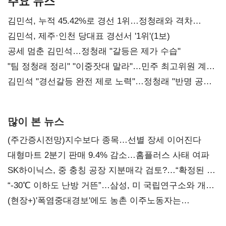
주요 뉴스
김민석, 누적 45.42%로 경선 1위…정청래와 격차
0.86%p(2보)
김민석, 제주·인천 당대표 경선서 '1위'(1보)
공세 멈춘 김민석…정청래 "갈등은 제가 수습"
"팀 정청래 정리" "이중잣대 말라"…민주 최고위원 계파
다툼 격화
김민석 "경선갈등 완전 제로 노력"…정청래 "반명 공세
사과부터"
많이 본 뉴스
(주간증시전망)지수보다 종목…선별 장세 이어진다
대형마트 2분기 판매 9.4% 감소…홈플러스 사태 여파
SK하이닉스, 중 충칭 공장 지분매각 검토?…“확정된 바
없어”
“-30℃ 이하도 난방 거뜬”…삼성, 미 국립연구소와 개발
협력
(현장+)'폭염중대경보'에도 농촌 이주노동자는
강행군…'야외작업 중지' 권고도 무시