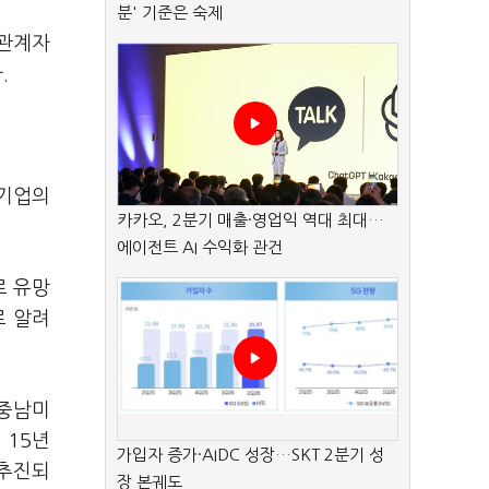
분' 기준은 숙제
 관계자
.
산기업의
카카오, 2분기 매출·영업익 역대 최대…
에이전트 AI 수익화 관건
로 유망
로 알려
 중남미
 15년
가입자 증가·AIDC 성장…SKT 2분기 성
 추진되
장 본궤도