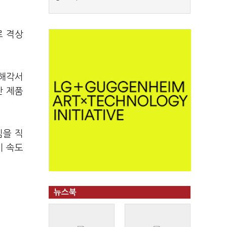
로 격상
양해각서
산 제품
심을 직
이 속도
뉴스북