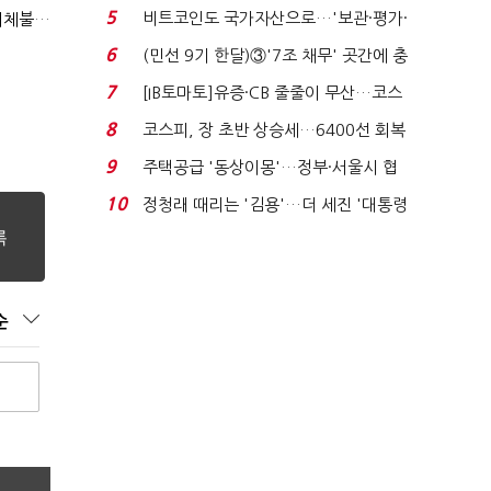
비 0.2% 감소...
5
비트코인도 국가자산으로…'보관·평가·
"첨단전력 획득제도 패러다임 전환…상생 생태계 조성해 대체불가 K-방산 도약"
처분' 기준은 ...
6
(민선 9기 한달)③'7조 채무' 곳간에 충
격…추미애, 20년...
7
[IB토마토]유증·CB 줄줄이 무산…코스
닥 벌점 급증에 ...
8
코스피, 장 초반 상승세…6400선 회복
시도
9
주택공급 '동상이몽'…정부·서울시 협
력 없으면 '공수표'...
10
정청래 때리는 '김용'…더 세진 '대통령
최측근' 입...
순