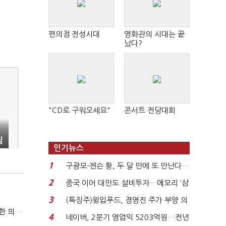
편의점 전성시대
영화관의 시대는 끝
났다?
"CD로 구워오세요"
콘서트 전당대회
질
인기뉴스
1
구광모-젠슨 황, 두 달 만에 또 만난다…
로봇·AI 등 논...
2
중국 이어 대만도 설비투자…메모리 ‘삼
국전쟁’
3
(특징주)윙입푸드, 경영진 주가 부양 의
국방부, 역대 참모총장 사관학교 통합 재검토 요구에 "다양한 의견 수렴해 합리적 시스템 만들 것"
지에 상한가...
4
네이버, 2분기 영업익 5203억원…전년