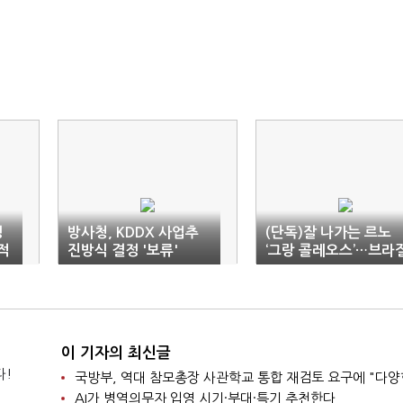
정
방사청, KDDX 사업추
(단독)잘 나가는 르노
적
진방식 결정 '보류'
‘그랑 콜레오스’…브라
·멕시코 공략
이 기자의 최신글
다!
AI가 병역의무자 입영 시기·부대·특기 추천한다