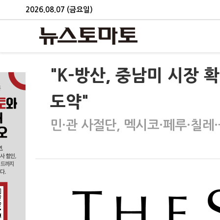
2026.08.07 (금요일)
"K-방산, 중남미 시장
도약"
민·관 사절단, 멕시코·페루·칠레