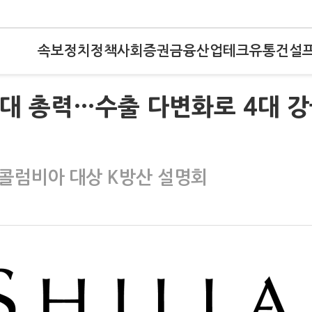
속보
정치
정책
사회
증권
금융
산업
테크
유통
건설
 확대 총력…수출 다변화로 4대 
·콜럼비아 대상 K방산 설명회