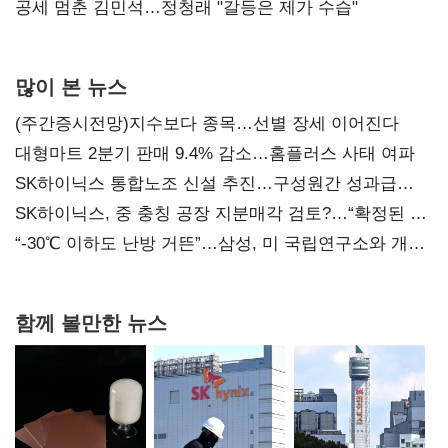
공세 멈춘 김민석…정청래 "갈등은 제가 수습"
많이 본 뉴스
(주간증시전망)지수보다 종목…선별 장세 이어진다
대형마트 2분기 판매 9.4% 감소…홈플러스 사태 여파
SK하이닉스 통합노조 신설 추진…구성원간 성과급
불만 확산
SK하이닉스, 중 충칭 공장 지분매각 검토?…“확정된 바
없어”
“-30℃ 이하도 난방 거뜬”…삼성, 미 국립연구소와 개발
협력
함께 볼만한 뉴스