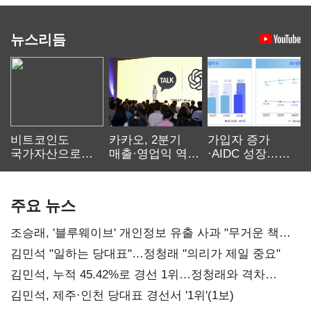
뉴스리듬
비트코인도
카카오, 2분기
가입자 증가
국가자산으로…'
매출·영업익 역대
·AIDC 성장…
보관·평가·처분'
최대…에이전트
SKT 2분기 성장
기준은 숙제
AI 수익화 관건
본궤도
주요 뉴스
조승래, '블루웨이브' 개인정보 유출 사과 "무거운 책임
통감"
김민석 "일하는 당대표"…정청래 "의리가 제일 중요"
김민석, 누적 45.42%로 경선 1위…정청래와 격차
0.86%p(2보)
김민석, 제주·인천 당대표 경선서 '1위'(1보)