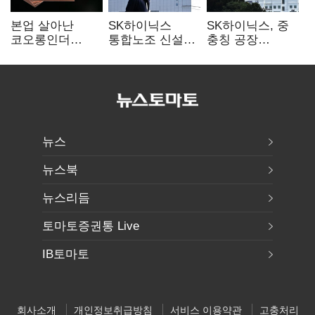
본업 살아난
SK하이닉스
SK하이닉스, 중
코오롱인더
통합노조 신설
충칭 공장
·HS효성…AI·
추진…구성원간
지분매각
배터리 소재로
성과급 불만 확산
검토?…“확정된
보폭 확대
바 없어”
뉴스
뉴스북
뉴스리듬
토마토증권통 Live
IB토마토
회사소개
개인정보취급방침
서비스 이용약관
고충처리