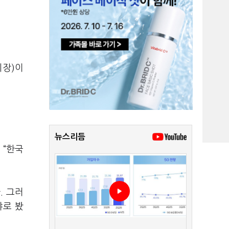
회장
)
이
뉴스리듬
해
“
한국
다
.
그러
야로 봤