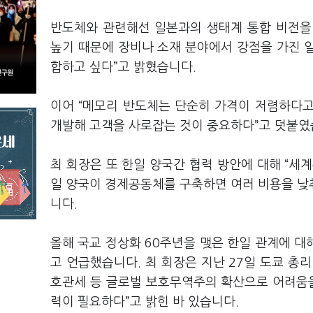
반도체와 관련해선 일본과의 생태계 통합 비전
높기 때문에 장비나 소재 분야에서 강점을 가진 
합하고 싶다
”
고 밝혔습니다
.
이어
“
메모리 반도체는 단순히 가격이 저렴하다고
개발해 고객을 사로잡는 것이 중요하다
”
고 덧붙
최 회장은 또 한일 양국간 협력 방안에 대해
“
세계
일 양국이 경제공동체를 구축하면 여러 비용을 낮춰
니다
.
올해 국교 정상화
60
주년을 맺은 한일 관계에 
고 언급했습니다
.
최 회장은 지난
27
일 도쿄 총
호관세 등 글로벌 보호무역주의 확산으로 어려움을
력이 필요하다
”
고 밝힌 바 있습니다
.