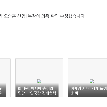
라 오승훈 산업1부장이 최종 확인·수정했습니다.
9
최태원, 이시바 총리와
이재명 시대, 재계 표정
최
면담…“양국간 경제협력
‘희비’
확대 필요”