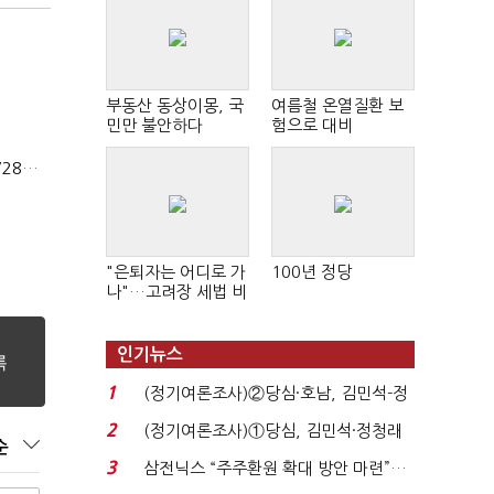
부동산 동상이몽, 국
여름철 온열질환 보
민만 불안하다
험으로 대비
상법개정 후 상반기 배당기업 48% 증가…이재용 배당액 728억 1위
"은퇴자는 어디로 가
100년 정당
나"…고려장 세법 비
판 확산
인기뉴스
1
(정기여론조사)②당심·호남, 김민석-정
청래 '초접전'...
2
(정기여론조사)①당심, 김민석·정청래
순
'초접전'…대통령 ...
3
삼전닉스 “주주환원 확대 방안 마련”…