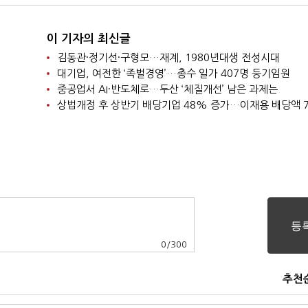
이 기자의 최신글
김동관·정기선·구형모…재계, 1980년대생 전성시대
대기업, 여전한 ‘족벌경영’…총수 일가 407명 등기임원
중공업서 AI·반도체로…두산 ‘체질개선’ 남은 과제는
0
/
300
추천