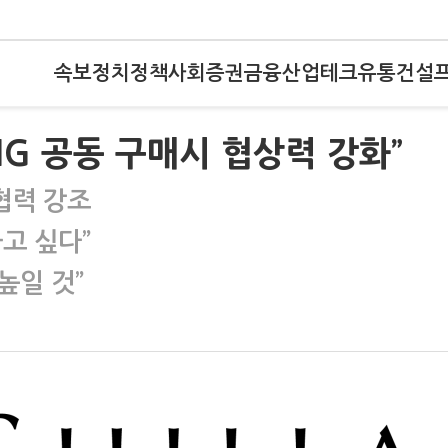
속보
정치
정책
사회
증권
금융
산업
테크
유통
건설
NG 공동 구매시 협상력 강화”
협력 강조
고 싶다”
높일 것”