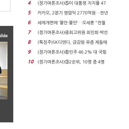
로이터에 성명...
4
(정기여론조사)⑤이 대통령 지지율 47.
7%…일주일 만에 ...
5
카카오, 2분기 영업익 2770억원…전년
비 36% 증가...
6
세제개편에 ‘불안·불만’…오세훈 "전월
세 구하기 더 ...
7
(정기여론조사)④최고위원 최민희·박선
원 '양강'…서미...
8
(특징주)SK디앤디, 금감원 유증 제동에
장 초반 상한가...
9
(정기여론조사)⑥민주 46.2% 대 국힘
31.0%…오차범위 밖 ...
10
(정기여론조사)③2순위, 10명 중 4명
'송영길'…정청래 '한 ...