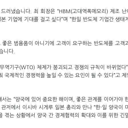
을 드러냈습니다
.
최 회장은
“HBM(
고대역폭메모리
)
제조 난
일본 기업에 기대를 걸고 싶다
”
며
“
한일 반도체 기업간 생태
 좋은 범용품이 아니기에 고객이 요구하는 반도체를 고객
였습니다
.
무역기구
(WTO)
체제가 붕괴되고 경쟁의 규칙이 바뀌었다
 국제적인 경쟁력을 높일 수 있는 요인이 될 수 있다
”
고 
대해서는
“
양국에 있어 중요한 해이며
,
좋은 관계를 이어가야 
리 관저에서 이시바 시게루 일본 총리와 만나
“
한·일 양국이 
 겪는 상황에서 양국 간 경제협력의 확대와 이를 위한 긴