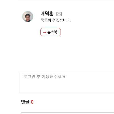
배덕훈
묵묵히 걷겠습니다.
뉴스북
댓글
0