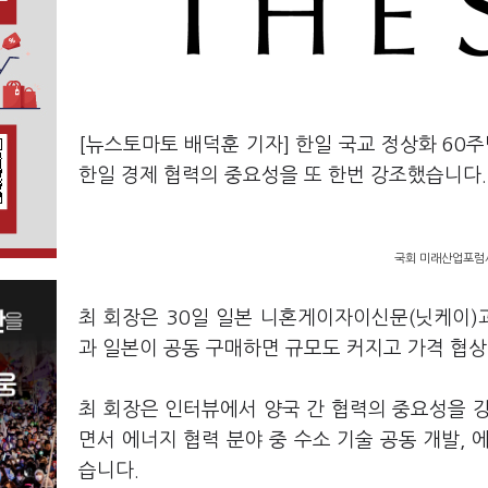
[뉴스토마토 배덕훈 기자] 한일 국교 정상화
60
주
한일 경제 협력의 중요성을 또 한번 강조했습니다
.
국회 미래산업포럼서
최 회장은
30
일 일본 니혼게이자이신문
(
닛케이
)
과 일본이 공동 구매하면 규모도 커지고 가격 협상
최 회장은 인터뷰에서 양국 간 협력의 중요성을 
면서 에너지 협력 분야 중 수소 기술 공동 개발
,
에
습니다
.