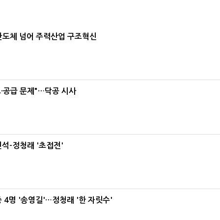
…반도체 넘어 주력산업 구조혁신
·공급 문제"…닥공 시사
석-정청래 '초접전'
 4명 '송영길'…정청래 '한 자릿수'