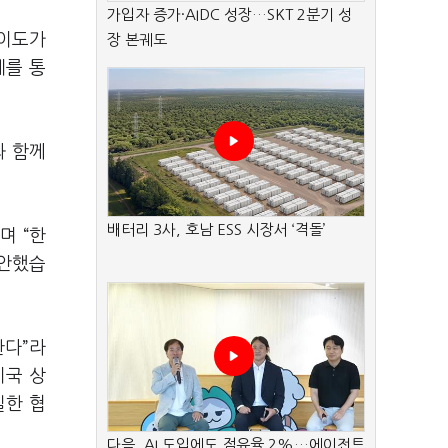
가입자 증가·AIDC 성장…SKT 2분기 성
이도가
장 본궤도
계를 통
과 함께
배터리 3사, 호남 ESS 시장서 ‘격돌’
”
며
“
한
제안했습
한다
”
라
미국 상
밀한 협
다음, AI 도입에도 점유율 2%…에이전트