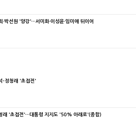
·박선원 '양강'…서미화·이성윤·임미애 뒤이어
-정청래 '초접전'
래 '초접전'…대통령 지지도 '50% 아래로'(종합)