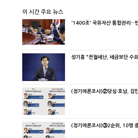
이 시간 주요 뉴스
'1400조' 국유자산 통합관리
성기홍 "전월세난, 세금보단 수요
(정기여론조사)②당심·호남, 김민
(정기여론조사)③2순위, 10명 중