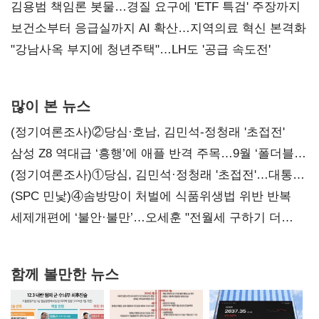
김용범 책임론 봇물…경질 요구에 'ETF 특검' 주장까지
보건소부터 응급실까지 AI 확산…지역의료 혁신 본격화
"강남사옥 부지에 청년주택"…LH도 '공급 속도전'
많이 본 뉴스
(정기여론조사)②당심·호남, 김민석-정청래 '초접전'
삼성 Z8 역대급 ‘흥행’에 애플 반격 주목…9월 ‘폴더블
대전’
(정기여론조사)①당심, 김민석·정청래 '초접전'…대통령
지지도 '50% 아래로'(종합)
(SPC 민낯)④솜방망이 처벌에 식품위생법 위반 반복
세제개편에 ‘불안·불만’…오세훈 "전월세 구하기 더
힘들어질 것"
함께 볼만한 뉴스