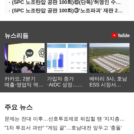
(SPC 노조탄압 공판 100회)⑥(단독)'허영인 수사기밀 유출' 임원, 출소하자 '억대 연봉' 고문으로
(SPC 노조탄압 공판 100회)③'노조파괴' 재판 2년 만의 증언…파리바게뜨 지회장 "허영인에 엄벌을"
뉴스리듬
카카오, 2분기
가입자 증가
배터리 3사, 호남
매출·영업익 역대
·AIDC 성장…
ESS 시장서
최대…에이전트
SKT 2분기 성장
‘격돌’
AI 수익화 관건
본궤도
주요 뉴스
문제는 전대 이후…선호투표제로 뒤집힐 땐 '지지층
불복'
"1차 투표서 과반" "게임 끝"…호남대전 앞두고 '충돌'