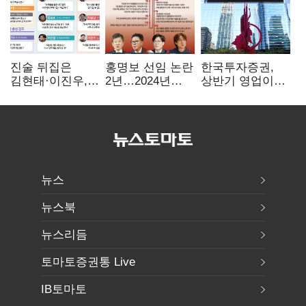
진술 뒤집은
홍명보 선임 논란
한국투자증권,
김현태·이진우,
2년…2024년
상반기 영업이익
박안수는 "국가에
파동부터 소환·
2조1701억 원…
헌신"…법정서
압색까지
전년비 89.1%↑
드러난 군
수뇌부의 민낯
뉴스
뉴스북
뉴스리듬
토마토증권통 Live
IB토마토