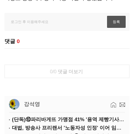
댓글
0
0/0
댓글 더보기
강석영
(단독)⑩파리바게뜨 가맹점 41% '용역 제빵기사 없어'…고용불안 속 브랜드가치도 '흔들'
대법, 방송사 프리랜서 '노동자성 인정' 이어 임금차별 '제동'