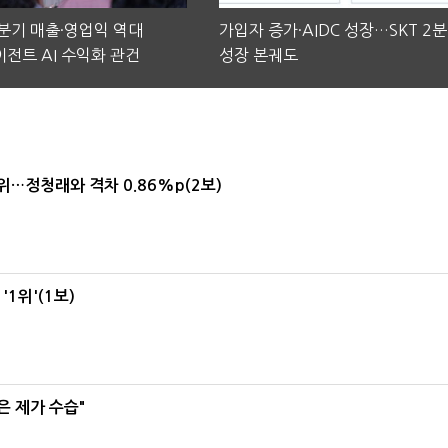
2분기 매출·영업익 역대
가입자 증가·AIDC 성장…SKT 2
전트 AI 수익화 관건
성장 본궤도
1위…정청래와 격차 0.86%p(2보)
1위'(1보)
은 제가 수습"