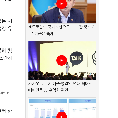
오는 시
비트코인도 국가자산으로…'보관·평가·처
금강 유
분' 기준은 숙제
특히 첫
고스란히
카카오, 2분기 매출·영업익 역대 최대…
에이전트 AI 수익화 관건
·체험·풍
부터 한