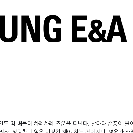
 열두 척 배들이 차례차례 조운을 떠난다. 날마다 순풍이 불
끼리라. 성당창의 일은 마땅히 해야 하는 것이지만, 영운관 관