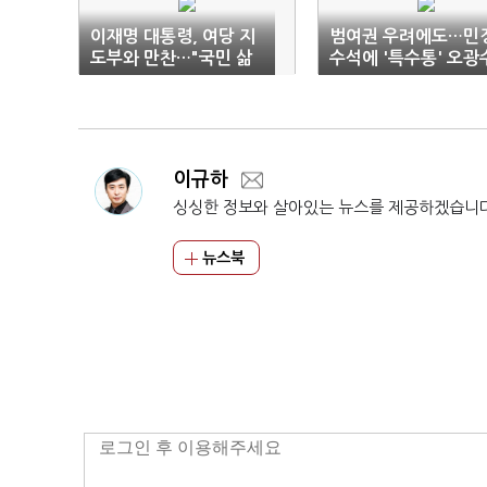
이재명 대통령, 여당 지
범여권 우려에도…민
도부와 만찬…"국민 삶
수석에 '특수통' 오광
나아지는 게 진정한 성
(종합)
공"
이규하
싱싱한 정보와 살아있는 뉴스를 제공하겠습니
뉴스북