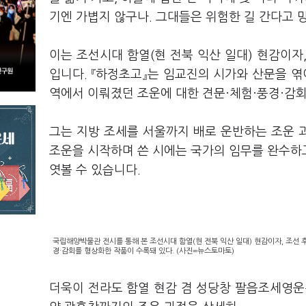
기엔 가볍지 않구나. 그대들은 위험한 길 간다고 
이는 조선시대 함열(현 전북 익산 일대) 현감이자,
입니다. 『하정초고』는 임교진의 시가와 산문을 엮어
역에서 이뤄졌던 조운에 대한 견문·체험·풍경·감
그는 지방 조세를 서울까지 배로 운반하는 조운 과
조운을 시작하며 쓴 시에는 국가의 임무를 완수하
엿볼 수 있습니다.
국립해양박물관 전시를 통해 본 조선시대 함열(현 전북 익산 일대) 현감이자, 조선 후
경·감회를 형상화한 작품이 수록돼 있다. (사진=뉴스토마토)
더욱이 전라도 함열 현감 겸 성당창 팔읍조세영운관