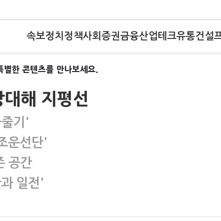
속보
정치
정책
사회
증권
금융
산업
테크
유통
건설
특별한 콘텐츠를 만나보세요.
망대해 지평선
물줄기'
'조운선단'
존 공간
과 일전'