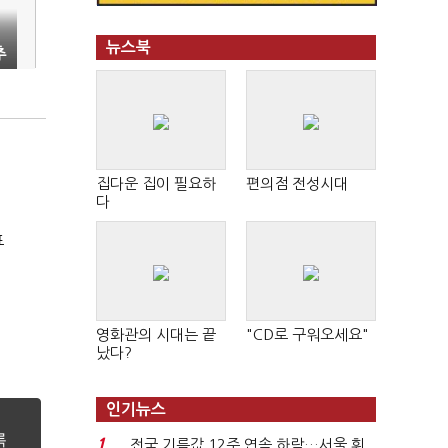
뉴스북
추
집다운 집이 필요하
편의점 전성시대
다
표
영화관의 시대는 끝
"CD로 구워오세요"
났다?
인기뉴스
1
전국 기름값 12주 연속 하락…서울 휘