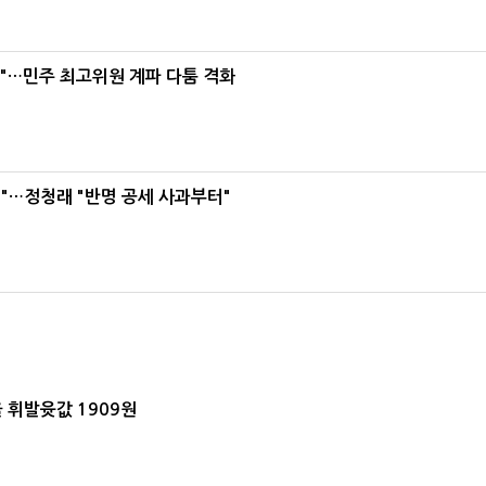
라"…민주 최고위원 계파 다툼 격화
"…정청래 "반명 공세 사과부터"
 휘발윳값 1909원