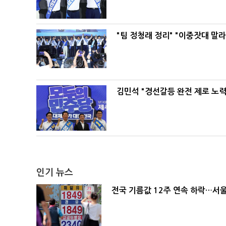
"팀 정청래 정리" "이중잣대 말
김민석 "경선갈등 완전 제로 노력
인기 뉴스
전국 기름값 12주 연속 하락…서울