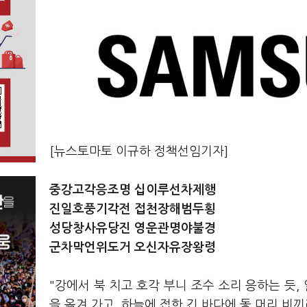
[뉴스토마토 이규하 정책선임기자]
중강고각응조명 십이루선차제행
진일호풍기각전 접천장해범두횡
성당창사유당진 영운관명야불경
군차막언위도거 오신자유장왕령
"강에서 북 치고 호각 부니 조수 소리 응하는 듯,
을 옮겨 가고, 하늘에 접한 긴 바다에 돛 머리 비