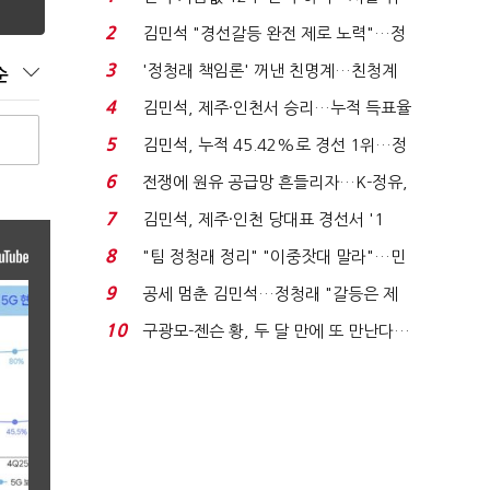
발윳값 1909원...
2
김민석 "경선갈등 완전 제로 노력"…정
청래 "반명 공세 사...
3
'정청래 책임론' 꺼낸 친명계…친청계
순
는 추가투표 때리기...
4
김민석, 제주·인천서 승리…누적 득표율
'1위 탈환'(종합)...
5
김민석, 누적 45.42%로 경선 1위…정
청래와 격차 0.86%p(...
6
전쟁에 원유 공급망 흔들리자…K-정유,
에너지안보 핵심...
7
김민석, 제주·인천 당대표 경선서 '1
위'(1보)...
8
"팀 정청래 정리" "이중잣대 말라"…민
주 최고위원 계파 다...
9
공세 멈춘 김민석…정청래 "갈등은 제
가 수습"
10
구광모-젠슨 황, 두 달 만에 또 만난다…
로봇·AI 등 논...