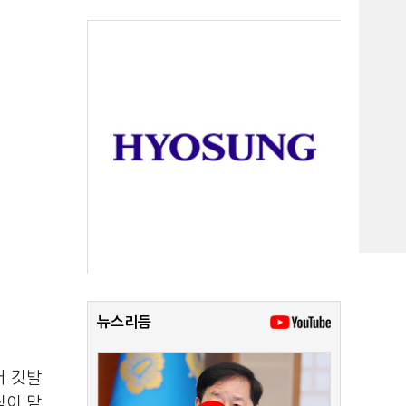
뉴스리듬
어 깃발
직이 맡