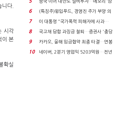
5
중국 이어 대만도 설비투자…메모리 ‘삼
습니다.
국전쟁’
6
(특징주)윙입푸드, 경영진 주가 부양 의
지에 상한가...
7
이 대통령 "국가폭력 피해자에 사과…
적극적 조사로 진...
는 시각
8
국고채 담합 과징금 철퇴…증권사 '충당
금 폭탄' 우려...
적이 본
9
카카오, 올해 임금협약 최종 타결…연봉
6.3% 인상·격려...
10
네이버, 2분기 영업익 5203억원…전년
비 0.2% 감소...
 불확실