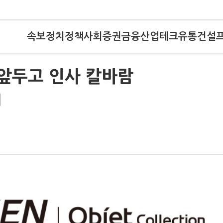
속보
정치
정책
사회
증권
금융
산업
테크
유통
건설
 앞두고 인사 칼바람
체