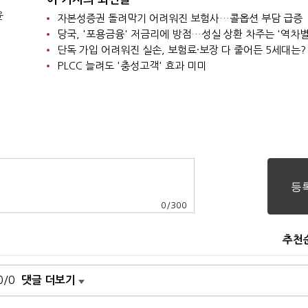
윤
자본성증권 돌려막기 어려워진 보험사…콜옵션 부담 급증
당국, '포용금융' 저금리에 방점…성실 상환 차주는 '역차별
단독 가입 어려워진 실손, 보험료·보장 다 줄어든 5세대는?
PLCC 늘려도 '충성고객' 효과 미미
0
/
300
추천
0/0
댓글 더보기