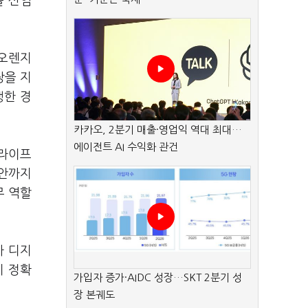
를 신임
 오렌지
장을 지
행한 경
카카오, 2분기 매출·영업익 역대 최대…
에이전트 AI 수익화 관건
한라이프
방안까지
무 역할
사 디지
지 정확
가입자 증가·AIDC 성장…SKT 2분기 성
장 본궤도