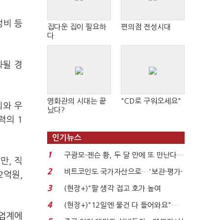
정비 등
집다운 집이 필요하
편의점 전성시대
다
화될 경
영화관의 시대는 끝
"CD로 구워오세요"
회와 우
났다?
력의 1
인기뉴스
1
구광모-젠슨 황, 두 달 만에 또 만난다…
만, 직
로봇·AI 등 논...
2
비트코인도 국가자산으로…'보관·평가·
2억원,
처분' 기준은 ...
3
(현장+)"팔 생각 접고 호가 높여
요"…'덜 똘똘한 한 채' 20...
4
(현장+)"12일엔 물건 다 들어와요"…
험업계에
빈 매대 채우며 문 연 ...