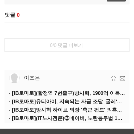
댓글
0
0/0
댓글 더보기
이조은
[IB토마토](합정역 7번출구)방시혁, 1900억 이득 논란…하이브 상장 진실은?
[IB토마토]유티아이, 지속되는 자금 조달 '굴레'…부채 리스크 고조
[IB토마토]방시혁 하이브 의장 '측근 펀드' 의혹…실상은 해외 투자 무산
[IB토마토](IT노사전운)③네이버, 노란봉투법 1호 되나…관건은 '진짜 주인'