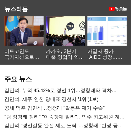
뉴스리듬
비트코인도
카카오, 2분기
가입자 증가
국가자산으로…'
매출·영업익 역대
·AIDC 성장…
보관·평가·처분'
최대…에이전트
SKT 2분기 성장
기준은 숙제
AI 수익화 관건
본궤도
주요 뉴스
김민석, 누적 45.42%로 경선 1위…정청래와 격차
0.86%p(2보)
김민석, 제주·인천 당대표 경선서 '1위'(1보)
공세 멈춘 김민석…정청래 "갈등은 제가 수습"
"팀 정청래 정리" "이중잣대 말라"…민주 최고위원 계파
다툼 격화
김민석 "경선갈등 완전 제로 노력"…정청래 "반명 공세