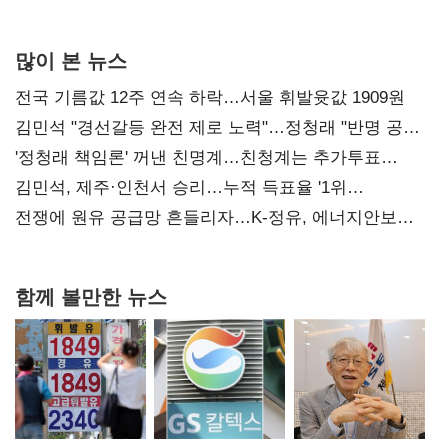
사과부터"
많이 본 뉴스
전국 기름값 12주 연속 하락…서울 휘발윳값 1909원
김민석 "경선갈등 완전 제로 노력"…정청래 "반명 공세
사과부터"
'정청래 책임론' 꺼낸 친명계…친청계는 추가투표
때리기
김민석, 제주·인천서 승리…누적 득표율 '1위
탈환'(종합)
전쟁에 원유 공급망 흔들리자…K-정유, 에너지안보
핵심으로 재부상
함께 볼만한 뉴스