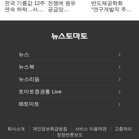
전국 기름값 12주
전쟁에 원유
반도체공학회
연속 하락…서울
공급망
“연구개발직 주
휘발윳값 1909원
흔들리자…K-
52시간제
정유, 에너지안보
개선해야”
핵심으로 재부상
뉴스
뉴스북
뉴스리듬
토마토증권통 Live
IB토마토
회사소개
개인정보취급방침
서비스 이용약관
고충처리
정정반론보도