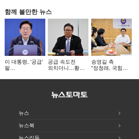
함께 볼만한 뉴스
이 대통령, '공급'
공급 속도전
송영길 측
팔
외치더니…황희,
"정청래, 국힘
걷어붙였는데…
난데없이 '폐버스
'역선택' 대상…
여 내부선
리모델링' 제안
민주당 대표로
'부동산
총선 지휘 못해"
망언'(종합)
뉴스
뉴스북
뉴스리듬