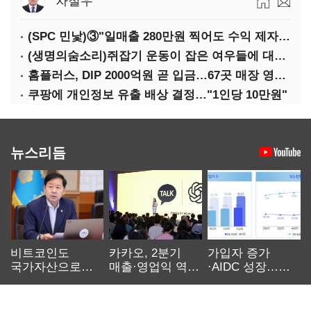
차철우
(SPC 민낯)③"일매출 280만원 찍어도 수익 제자리"…점주 울리는 '상시 할인'
(생명의숨소리)쥐잡기 운동이 잡은 여우들에 대하여
홈플러스, DIP 2000억원 곧 입금…67곳 매장 영업 재개 예정
쿠팡에 개인정보 유출 배상 결정…"1인당 10만원"
뉴스리듬
비트코인도
카카오, 2분기
가입자 증가
국가자산으로…'
매출·영업익 역대
·AIDC 성장…
보관·평가·처분'
최대…에이전트
SKT 2분기 성장
기준은 숙제
AI 수익화 관건
본궤도