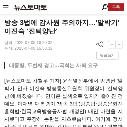
구독
방송 3법에 감사원 주의까지…'알박기'
이진숙 '진퇴양난'
입력: 2025-07-08 16:30:32
수정: 2025-07-08 16:30:32
답글쓰기
대통령, 두번째 경고…국회는 사퇴 요구
[뉴스토마토 차철우 기자] 윤석열정부에서 임명된 '알
박기' 인사 이진숙 방송통신위원회 위원장이 '진퇴양
난'에 빠졌습니다. 연이은 실책으로 입지가 좁아진 건
데요. 이재명 대통령이 '방송 3법'(방송법·방송문화진
흥회법·한국교육방송공사법 개정안) 대안 마련을 지
시했다고 주장해 논란을 자초했습니다. 여기에 정치
적 중립 의무를 위반해 감사원으로부터 '주의' 처분까