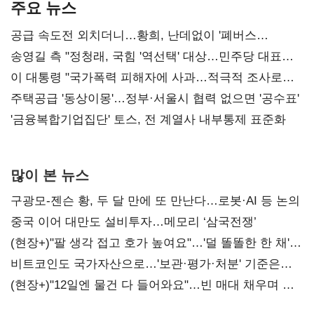
주요 뉴스
공급 속도전 외치더니…황희, 난데없이 '폐버스
리모델링' 제안
송영길 측 "정청래, 국힘 '역선택' 대상…민주당 대표로
총선 지휘 못해"
이 대통령 "국가폭력 피해자에 사과…적극적 조사로
진실 밝혀야"
주택공급 '동상이몽'…정부·서울시 협력 없으면 '공수표'
'금융복합기업집단' 토스, 전 계열사 내부통제 표준화
많이 본 뉴스
구광모-젠슨 황, 두 달 만에 또 만난다…로봇·AI 등 논의
중국 이어 대만도 설비투자…메모리 ‘삼국전쟁’
(현장+)"팔 생각 접고 호가 높여요"…'덜 똘똘한 한 채'
20억 키맞추기
비트코인도 국가자산으로…'보관·평가·처분' 기준은
숙제
(현장+)"12일엔 물건 다 들어와요"…빈 매대 채우며 문
연 홈플러스