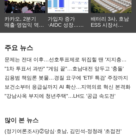
카카오, 2분기
가입자 증가
배터리 3사, 호남
매출·영업익 역대
·AIDC 성장…
ESS 시장서
최대…에이전트
SKT 2분기 성장
‘격돌’
AI 수익화 관건
본궤도
주요 뉴스
문제는 전대 이후…선호투표제로 뒤집힐 땐 '지지층
불복'
"1차 투표서 과반" "게임 끝"…호남대전 앞두고 '충돌'
김용범 책임론 봇물…경질 요구에 'ETF 특검' 주장까지
보건소부터 응급실까지 AI 확산…지역의료 혁신 본격화
"강남사옥 부지에 청년주택"…LH도 '공급 속도전'
많이 본 뉴스
(정기여론조사)②당심·호남, 김민석-정청래 '초접전'