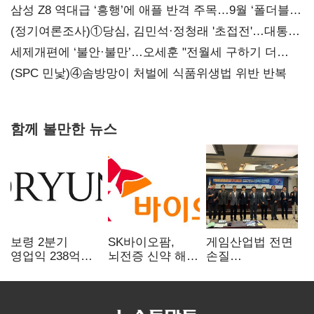
삼성 Z8 역대급 ‘흥행’에 애플 반격 주목…9월 ‘폴더블
대전’
(정기여론조사)①당심, 김민석·정청래 '초접전'…대통령
지지도 '50% 아래로'(종합)
세제개편에 ‘불안·불만’…오세훈 "전월세 구하기 더
힘들어질 것"
(SPC 민낯)④솜방망이 처벌에 식품위생법 위반 반복
함께 볼만한 뉴스
보령 2분기
SK바이오팜,
게임산업법 전면
영업익 238억…
뇌전증 신약 해외
손질
전년 대비 6.2%↓
흥행 발판…
공감대…"낡은
차세대 신약 개발
규제 걷고
속도
안전장치 촘촘히
해야"