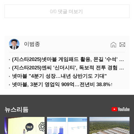
0/0
댓글 더보기
이범종
(지스타2025)넷마블 게임패드 활용, 몬길 '수석' 7대죄 '차석'
(지스타2025)엔씨 '신더시티', 독보적 전투 경험 필요
넷마블 "4분기 성장…내년 상반기도 기대"
넷마블, 3분기 영업익 909억…전년비 38.8%↑
뉴스리듬